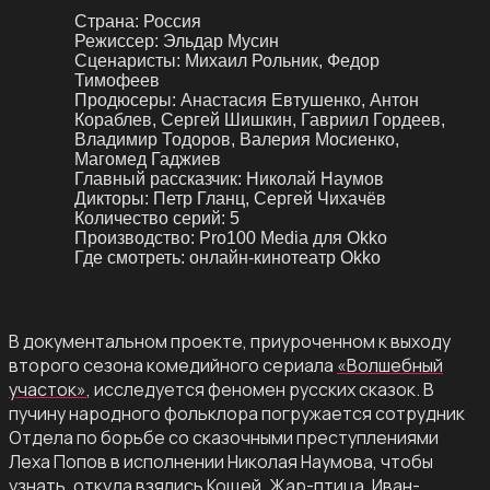
Страна:
Россия
Режиссер:
Эльдар Мусин
Сценаристы:
Михаил Рольник, Федор
Тимофеев
Продюсеры:
Анастасия Евтушенко, Антон
Кораблев, Сергей Шишкин, Гавриил Гордеев,
Владимир Тодоров, Валерия Мосиенко,
Магомед Гаджиев
Главный рассказчик:
Николай Наумов
Дикторы:
Петр Гланц, Сергей Чихачёв
Количество серий:
5
Производство:
Pro100 Media для Okko
Где смотреть:
онлайн-кинотеатр Okko
В документальном проекте, приуроченном к выходу
второго сезона комедийного сериала
«Волшебный
участок»
, исследуется феномен русских сказок. В
пучину народного фольклора погружается сотрудник
Отдела по борьбе со сказочными преступлениями
Леха Попов в исполнении Николая Наумова, чтобы
узнать, откуда взялись Кощей, Жар-птица, Иван-