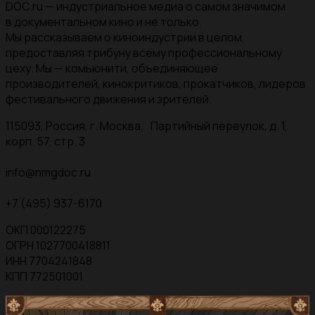
DOC.ru — индустриальное медиа о самом значимом
в документальном кино и не только.
Мы рассказываем о киноиндустрии в целом,
предоставляя трибуну всему профессиональному
цеху. Мы — комьюнити, объединяющее
производителей, кинокритиков, прокатчиков, лидеров
фестивального движения и зрителей.
115093, Россия, г. Москва, Партийный переулок, д. 1,
корп. 57, стр. 3
info@nmgdoc.ru
+7 (495) 937-6170
ОКП 000122275
ОГРН 1027700418811
ИНН 7704241848
КПП 772501001