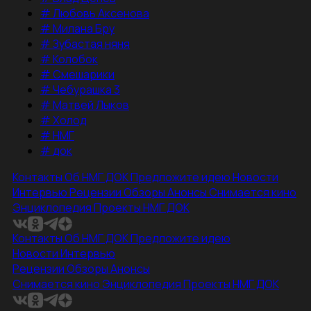
#
Любовь Аксенова
#
Милана Бру
#
Зубастая няня
#
Колобок
#
Смешарики
#
Чебурашка 3
#
Матвей Лыков
#
Холод
#
НМГ
#
док
Контакты
Об НМГ ДОК
Предложите идею
Новости
Интервью
Рецензии
Обзоры
Анонсы
Снимается кино
Энциклопедия
Проекты НМГ ДОК
Контакты
Об НМГ ДОК
Предложите идею
Новости
Интервью
Рецензии
Обзоры
Анонсы
Снимается кино
Энциклопедия
Проекты НМГ ДОК