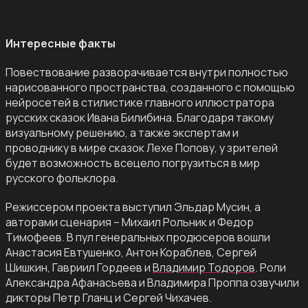
Интересные факты
Повествование разворачивается внутри полностью
нарисованного пространства, созданного с помощью
нейросетей в стилистике главного иллюстратора
русских сказок Ивана Билибина. Благодаря такому
визуальному решению, а также экспертам и
проводнику в мире сказок Лехе Попову, у зрителей
будет возможность всецело погрузиться в мир
русского фольклора.
Режиссером проекта выступил Эльдар Мусин, а
авторами сценария – Михаил Рольник и Федор
Тимофеев. В пул генеральных продюсеров вошли
Анастасия Евтушенко, Антон Кораблев, Сергей
Шишкин, Гавриил Гордеев и
Владимир Тодоров
. Роли
Александра Афанасьева и Владимира Проппа озвучили
дикторы Петр Гланц и Сергей Чихачев.