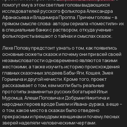
помогут ему в этом светлые головы выдающихся
исследователей русского фольклора Александра
Афанасьева и Владимира Проппа. Причем головы – в
прямом смысле слова: авторы сериала «поместили» их
в специальные банки с раствором, откуда ученые-
фольклористы вещают о тайнах и смыслах сказок.
Лехе Попову предстоит узнать о том, как появились
основные сюжеты сказок и почему они при всей своей
незамысловатости одновременно являются такими
жестокими, а также изучить историю происхождения
главных сказочных злодеев Бабы-Яги, Кощея, Змея
Горыныча и другой нечисти. Кроме того, проект
рассказывает о том, кем могли быть реальные
прототипы знаменитых русских богатырей Ильи
Муромца, Алеши Поповича и Добрыни Никитича и
народных героев вроде Емели и Ивана-дурака, а еще –
о том, какое место в сказках было отведено
прекрасным и премудрым женщинам и почему лесных
зверей наделяли человеческими чертами.