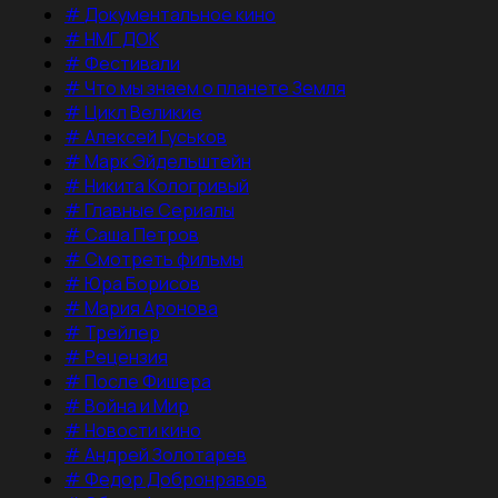
#
Документальное кино
#
НМГ ДОК
#
Фестивали
#
Что мы знаем о планете Земля
#
Цикл Великие
#
Алексей Гуськов
#
Марк Эйдельштейн
#
Никита Кологривый
#
Главные Сериалы
#
Саша Петров
#
Смотреть фильмы
#
Юра Борисов
#
Мария Аронова
#
Трейлер
#
Рецензия
#
После Фишера
#
Война и Мир
#
Новости кино
#
Андрей Золотарев
#
Федор Добронравов