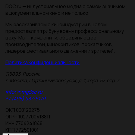
DOC.ru — индустриальное медиа о самом значимом
в документальном кино и не только.
Мы рассказываем о киноиндустрии в целом,
предоставляя трибуну всему профессиональному
цеху. Мы — комьюнити, объединяющее
производителей, кинокритиков, прокатчиков,
лидеров фестивального движения и зрителей.
Политика Конфиденциальности
115093, Россия,
г. Москва, Партийный переулок, д. 1, корп. 57, стр. 3
info@nmgdoc.ru
+7 (495) 937-6170
ОКП 000122275
ОГРН 1027700418811
ИНН 7704241848
КПП 772501001