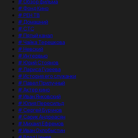
#
Обзор фильма
#
Фонд Кино
#
РЕН ТВ
#
Домашний
#
СТС
#
Пятый канал
#
Чайка Терешкова
#
Невский
#
Интервью
#
Юрий Стоянов
#
Лариса Гузеева
#
История его служанки
#
Павел Прилучный
#
Актер кино
#
Иван Янковский
#
Юлия Пересильд
#
Сергей Бурунов
#
Сарик Андреасян
#
Михаил Ефремов
#
Иван Охлобыстин
#
Влад Ценев