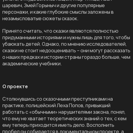
царевич, Змей Горыныч и другие популярные
персонажи, и какие глубокие смыслы заложены в
незамысловатые сюжеты сказок.
Принято считать, что сказки являются полностью
придуманными историями и нужны лишь для того, чтобы
убаюкать детей. Однако, по мнению исследователей,
сказки не стоит недооценивать – они могут рассказать
о наших предках и истории страны гораздо больше, чем
академические учебники.
О проекте
Столкнувшись со сказочными преступниками на
практике, полицейский Леха Попов, привыкший
работать с «обычными» нарушителями закона, понял,
что ему не хватает теоретических знаний о тех, с кем
ему теперь приходится иметь дело. Восполнить
пробел он собирается в
документальном проекте
, а