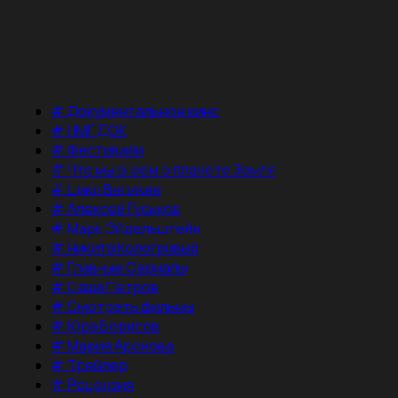
#
Документальное кино
#
НМГ ДОК
#
Фестивали
#
Что мы знаем о планете Земля
#
Цикл Великие
#
Алексей Гуськов
#
Марк Эйдельштейн
#
Никита Кологривый
#
Главные Сериалы
#
Саша Петров
#
Смотреть фильмы
#
Юра Борисов
#
Мария Аронова
#
Трейлер
#
Рецензия