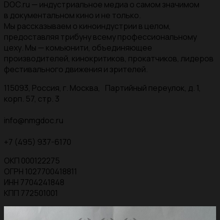
DOC.ru — индустриальное медиа о самом значимом
в документальном кино и не только.
Мы рассказываем о киноиндустрии в целом,
предоставляя трибуну всему профессиональному
цеху. Мы — комьюнити, объединяющее
производителей, кинокритиков, прокатчиков, лидеров
фестивального движения и зрителей.
115093, Россия, г. Москва, Партийный переулок, д. 1,
корп. 57, стр. 3
info@nmgdoc.ru
+7 (495) 937-6170
ОКП 000122275
ОГРН 1027700418811
ИНН 7704241848
КПП 772501001