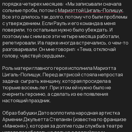
порядка четырех месяцев: «Мы записывали сначала
сольные пробы, потом с
Мариэттой Цигаль-Полищук
.
Все это длилось так долго, потому что были проблемы
с утверждением. Если Рауль и его команда в меня
поверили, то остальных нужно было убеждать. И
поэтому мы с ним все эти четыре месяца работали,
репетировали. И в парке иногда встречались, о чем-то
разговаривали. Он мне говорил: «Тема, отключай
голову, чувствуй сердцем».
Роль матери главного героя исполнила Мариэтта
Цигаль-Полищук. Перед актрисой стояла непростая
задача: сыграть женщину, которая просидела в
тюрьме восемь лет. При этом ей нужно было не
очернить героиню, а сделать из ее появления
настоящий праздник.
Образ бабушки Дато воплотила народная артистка
Армении Джульетта Степанян (известна по франшизе
«Манюня»), которая за долгие годы службы в театре