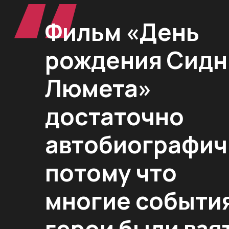
Фильм «День
рождения Сидн
Люмета»
достаточно
автобиографич
потому что
многие события
герои были взя