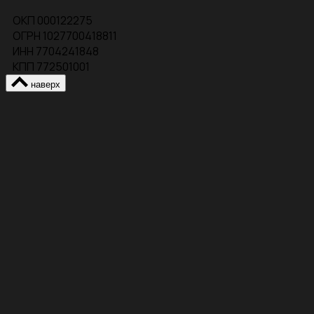
ОКП 000122275
ОГРН 1027700418811
ИНН 7704241848
КПП 772501001
наверх