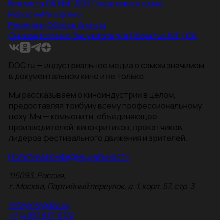
Контакты
Об НМГ ДОК
Предложите идею
Новости
Интервью
Рецензии
Обзоры
Анонсы
Снимается кино
Энциклопедия
Проекты НМГ ДОК
DOC.ru — индустриальное медиа о самом значимом
в документальном кино и не только.
Мы рассказываем о киноиндустрии в целом,
предоставляя трибуну всему профессиональному
цеху. Мы — комьюнити, объединяющее
производителей, кинокритиков, прокатчиков,
лидеров фестивального движения и зрителей.
Политика Конфиденциальности
115093, Россия,
г. Москва, Партийный переулок, д. 1, корп. 57, стр. 3
info@nmgdoc.ru
+7 (495) 937-6170