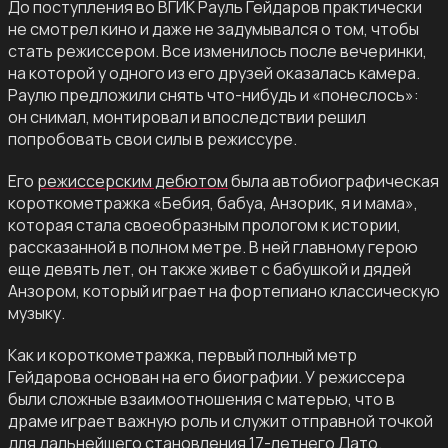
До поступления во ВГИК Рауль Гейдаров практически
не смотрел кино и даже не задумывался о том, чтобы
стать режиссером. Все изменилось после вечеринки,
на которой у одного из его друзей оказалась камера.
Раулю предложили снять что-нибудь и «понеслось»:
он снимал, монтировал и впоследствии решил
попробовать свои силы в режиссуре.
Его
режиссерским дебютом
была автобиографическая
короткометражка «Бебия, бабуа, Анзорик, я и мама»,
которая стала своеобразным прологом к истории,
рассказанной в полном метре. В ней главному герою
еще девять лет, он также живет с бабушкой и дядей
Анзором, который играет на фортепиано классическую
музыку.
Как и короткометражка, первый полный метр
Гейдарова основан на его биографии. У режиссера
были сложные взаимоотношения с матерью, что в
драме играет важную роль и служит отправной точкой
для дальнейшего становления 17-летнего Дато.