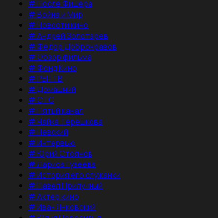
#
После Фишера
#
Война и Мир
#
Новости кино
#
Андрей Золотарев
#
Федор Добронравов
#
Обзор фильма
#
Фонд Кино
#
РЕН ТВ
#
Домашний
#
СТС
#
Пятый канал
#
Чайка Терешкова
#
Невский
#
Интервью
#
Юрий Стоянов
#
Лариса Гузеева
#
История его служанки
#
Павел Прилучный
#
Актер кино
#
Иван Янковский
#
Юлия Пересильд