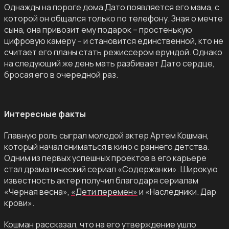
Однажды на пороге дома Дато появляется его мама, с
которой он общался только по телефону. Зная о мечте
сына, она привозит ему подарок – простенькую
цифровую камеру – и становится единственной, кто не
считает его планы стать режиссером ерундой. Однако
на следующий же день мать разбивает Дато сердце,
бросая его в очередной раз.
Интересные факты
Главную роль сыграл молодой актер Артем Кошман,
который начал сниматься в кино с раннего детства.
Одним из первых успешных проектов в его карьере
стал драматический сериал «Содержанки». Широкую
известность актер получил благодаря сериалам
«Черная весна»,
«Дети перемен»
и «Наследники. Дар
крови».
Кошман рассказал, что на его утверждение ушло