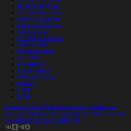
#
Сергей Бурунов
#
Сарик Андреасян
#
Михаил Ефремов
#
Иван Охлобыстин
#
Влад Ценев
#
Любовь Аксенова
#
Милана Бру
#
Зубастая няня
#
Колобок
#
Смешарики
#
Чебурашка 3
#
Матвей Лыков
#
Холод
#
НМГ
#
док
Контакты
Об НМГ ДОК
Предложите идею
Новости
Интервью
Рецензии
Обзоры
Анонсы
Снимается кино
Энциклопедия
Проекты НМГ ДОК