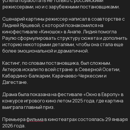
успела поработать не только с российскими
режиссерами, но и с зарубежными постановщиками.
Сценарий картины режиссер написал в соавторстве с
Лидией Ярцевой, с которой познакомился на
кинофестивале «Киношок» в Анапе. Лидия помогла
Раулю сформулировать структуру сюжета и дополнить
историю некоторыми деталями, чтобы она стала еще
более эмоциональной и драматичной.
Кастинг, по словам постановщика, был сложным.
Актеров искали по всей стране: в Северной Осетии,
Кабардино-Балкарии, Карачаево-Черкессии и
Дагестане.
Драма была показана на фестивале «Окно в Европу» в
конкурсе игрового кино летом 2025 года, где картина
выиграла главный приз.
Премьера
фильма
в кинотеатрах состоялась 29 января
2026 года.