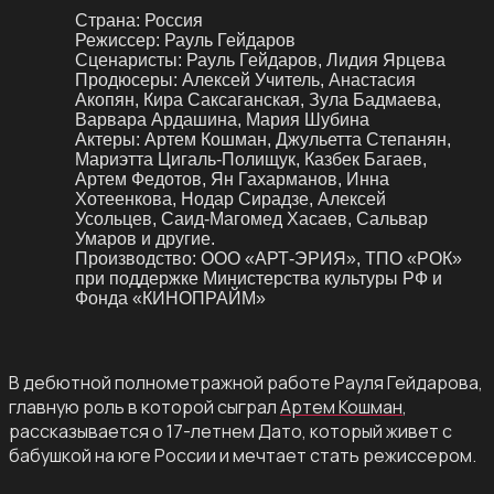
Страна:
Россия
Режиссер:
Рауль Гейдаров
Сценаристы:
Рауль Гейдаров, Лидия Ярцева
Продюсеры:
Алексей Учитель, Анастасия
Акопян, Кира Саксаганская, Зула Бадмаева,
Варвара Ардашина, Мария Шубина
Актеры:
Артем Кошман, Джульетта Степанян,
Мариэтта Цигаль-Полищук, Казбек Багаев,
Артем Федотов, Ян Гахарманов, Инна
Хотеенкова, Нодар Сирадзе, Алексей
Усольцев, Саид-Магомед Хасаев, Сальвар
Умаров и другие.
Производство:
ООО «АРТ-ЭРИЯ», ТПО «РОК»
при поддержке Министерства культуры РФ и
Фонда «КИНОПРАЙМ»
В дебютной полнометражной работе Рауля Гейдарова,
главную роль в которой сыграл
Артем Кошман
,
рассказывается о 17-летнем Дато, который живет с
бабушкой на юге России и мечтает стать режиссером.