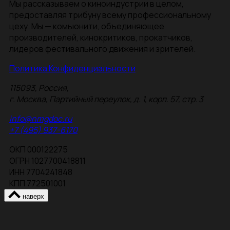
Мы рассказываем о киноиндустрии в целом,
предоставляя трибуну всему профессиональному
цеху. Мы — комьюнити, объединяющее
производителей, кинокритиков, прокатчиков,
лидеров фестивального движения и зрителей.
Политика Конфиденциальности
115093, Россия,
г. Москва, Партийный переулок, д. 1, корп. 57, стр. 3
info@nmgdoc.ru
+7 (495) 937-6170
ОКП 000122275
ОГРН 1027700418811
ИНН 7704241848
КПП 772501001
наверх