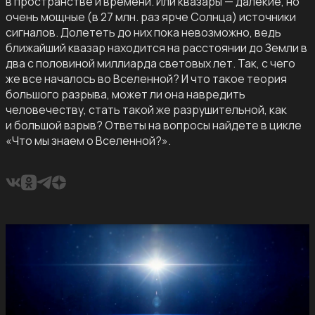
в пространстве и времени. Или квазары — далекие, но
очень мощные (в 27 млн. раз ярче Солнца) источники
сигналов. Долететь до них пока невозможно, ведь
ближайший квазар находится на расстоянии до Земли в
два с половиной миллиарда световых лет. Так, с чего
же все началось во Вселенной? И что такое теория
большого разрыва, может ли она навредить
человечеству, стать такой же разрушительной, как
и большой взрыв? Ответы на вопросы найдете в цикле
«Что мы знаем о Вселенной?».