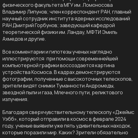
физического факультета МГУ им. Ломоносова
Владимир Липунов; член корреспондент РАН, главный
научный сотрудник института ядерных исследований
РАН Дмитрий Горбунов; заведующий кафедрой
теоретической физики им. Ландау, МФТИ Эмиль
Ахмедов и другие.
Все комментарии и гипотезы ученых наглядно
иллюстрируются: при помощи современнейшей
компьютерной графики воссоздается картина
устройства Космоса. В кадрах демонстрируются
фотографии, полученные с высокоточных телескопов,
зрители видят снимки Туманности Андромеды,
звездной пыли и газа, Млечного пути, реликтового
излучения.
Благодаря сверхчувствительному телескопу «Джеймс
Уэбб», который отправили в космос в феврале 2024
году, ученые выявили уже пять удивительных находок,
которые поразили мир. Каких? Зрители обязательно