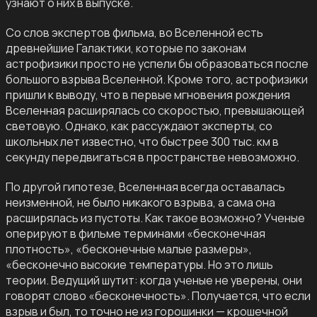
узнают о них в выпуске.
Со слов экспертов фильма, во Вселенной есть
древнейшие Галактики, которые по законам
астрофизики просто не успели бы образоваться после
большого взрыва Вселенной. Кроме того, астрофизики
пришли к выводу, что в первые мгновения рождения
Вселенная расширялась со скоростью, превышающей
световую. Однако, как рассуждают эксперты, со
школьных лет известно, что быстрее 300 тыс. км в
секунду передвигаться в пространстве невозможно.
По другой гипотезе, Вселенная всегда оставалась
неизменной, не было никакого взрыва, а сама она
расширялась из пустоты. Как такое возможно? Ученые
оперируют в фильме терминами «бесконечная
плотность», «бесконечные малые размеры»,
«бесконечно высокие температуры. Но это лишь
теории. Ведущий шутит: когда ученые не уверены, они
говорят слово «бесконечность». Получается, что если
взрыв и был, то точно не из горошинки — крошечной