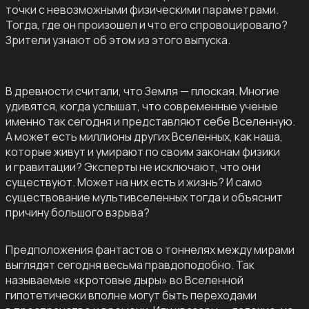
точки с невозможными физическими параметрами.
Тогда, где он произошел и что его спровоцировало?
Зрители узнают об этом из этого выпуска.
В древности считали, что Земля — плоская. Многие
удивятся, когда услышат, что современные ученые
именно так сегодня и представляют себе Вселенную.
А может есть миллионы других Вселенных, как наша,
которые живут и умирают по своим законам физики
и гравитации? Эксперты не исключают, что они
существуют. Может на них есть и жизнь? И само
существование мультивселенных тогда и объяснит
причину большого взрыва?
Предположения фантастов о тоннелях между мирами
выглядят сегодня весьма правдоподобно. Так
называемые «кротовые дыры» во Вселенной
гипотетически вполне могут быть переходами