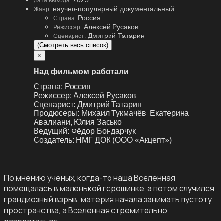
Дата выхода:
научно-популярный документальный
Жанр:
Россия
Страна:
Алексей Русаков
Режиссер:
Дмитрий Татарин
Сценарист:
(Смотреть весь список)
×
Над фильмом работали
Страна:
Россия
Режиссер:
Алексей Русаков
Сценарист:
Дмитрий Татарин
Продюсеры:
Михаил Тукмачёв, Екатерина
Авалиани, Юлия Засько
Ведущий:
Фёдор Бондарчук
Создатель:
НМГ ДОК (ООО «Акцепт»)
По мнению ученых, когда-то наша Вселенная
помещалась в маленькой горошинке, а потом случился
грандиозный взрыв, материя начала занимать пустоту
пространства, а Вселенная стремительно