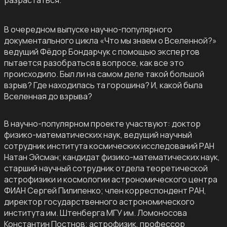
разрастаться.
В очередном выпуске научно-популярного
документального цикла «Что мы знаем о Вселенной?»
ведущий Фёдор Бондарчук с помощью экспертов
пытается разобраться в вопросе, как все это
происходило. Был ли на самом деле такой большой
взрыв? Где находилась та горошина? И, какой была
Вселенная до взрыва?
В научно-популярном проекте участвуют: доктор
физико-математических наук, ведущий научный
сотрудник института космических исследований РАН
Натан Эйсман; кандидат физико-математических наук,
старший научный сотрудник отдела теоретической
астрофизики и космологии астрономического центра
ФИАН Сергей Пилипенко; член корреспондент РАН,
директор государственного астрономического
института им. Штенберга МГУ им. Ломоносова
Константин Постнов; астрофизик, профессор