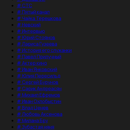
#
СТС
#
Пятый канал
#
Чайка Терешкова
#
Невский
#
Интервью
#
Юрий Стоянов
#
Лариса Гузеева
#
История его служанки
#
Павел Прилучный
#
Актер кино
#
Иван Янковский
#
Юлия Пересильд
#
Сергей Бурунов
#
Сарик Андреасян
#
Михаил Ефремов
#
Иван Охлобыстин
#
Влад Ценев
#
Любовь Аксенова
#
Милана Бру
#
Зубастая няня