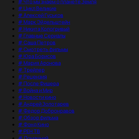
#
Что мы знаем о планете Земля
#
Цикл Великие
#
Алексей Гуськов
#
Марк Эйдельштейн
#
Никита Кологривый
#
Главные Сериалы
#
Саша Петров
#
Смотреть фильмы
#
Юра Борисов
#
Мария Аронова
#
Трейлер
#
Рецензия
#
После Фишера
#
Война и Мир
#
Новости кино
#
Андрей Золотарев
#
Федор Добронравов
#
Обзор фильма
#
Фонд Кино
#
РЕН ТВ
#
Домашний