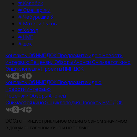
#
Колобок
#
Смешарики
#
Чебурашка 3
#
Матвей Лыков
#
Холод
#
НМГ
#
док
Контакты
Об НМГ ДОК
Предложите идею
Новости
Интервью
Рецензии
Обзоры
Анонсы
Снимается кино
Энциклопедия
Проекты НМГ ДОК
Контакты
Об НМГ ДОК
Предложите идею
Новости
Интервью
Рецензии
Обзоры
Анонсы
Снимается кино
Энциклопедия
Проекты НМГ ДОК
DOC.ru — индустриальное медиа о самом значимом
в документальном кино и не только.