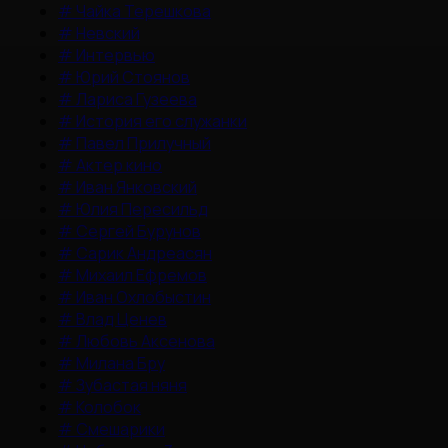
#
Чайка Терешкова
#
Невский
#
Интервью
#
Юрий Стоянов
#
Лариса Гузеева
#
История его служанки
#
Павел Прилучный
#
Актер кино
#
Иван Янковский
#
Юлия Пересильд
#
Сергей Бурунов
#
Сарик Андреасян
#
Михаил Ефремов
#
Иван Охлобыстин
#
Влад Ценев
#
Любовь Аксенова
#
Милана Бру
#
Зубастая няня
#
Колобок
#
Смешарики