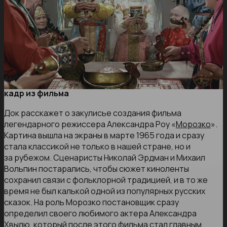
кадр из фильма
Док расскажет о закулисье создания фильма
легендарного режиссера Александра Роу «
Морозко
».
Картина вышла на экраны в марте 1965 года и сразу
стала классикой не только в нашей стране, но и
за рубежом. Сценаристы Николай Эрдман и Михаил
Вольпин постарались, чтобы сюжет киноленты
сохранил связи с фольклорной традицией, и в то же
время не был калькой одной из популярных русских
сказок. На роль Морозко постановщик сразу
определил своего любимого актера Александра
Хвылю, который после этого фильма стал главным