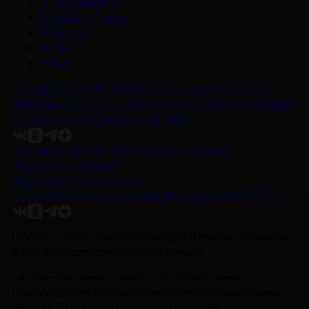
#
Чебурашка 3
#
Матвей Лыков
#
Холод
#
НМГ
#
док
Контакты
Об НМГ ДОК
Предложите идею
Новости
Интервью
Рецензии
Обзоры
Анонсы
Снимается кино
Энциклопедия
Проекты НМГ ДОК
Контакты
Об НМГ ДОК
Предложите идею
Новости
Интервью
Рецензии
Обзоры
Анонсы
Снимается кино
Энциклопедия
Проекты НМГ ДОК
DOC.ru — индустриальное медиа о самом значимом
в документальном кино и не только.
Мы рассказываем о киноиндустрии в целом,
предоставляя трибуну всему профессиональному
цеху. Мы — комьюнити, объединяющее