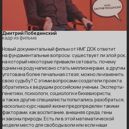
Дмитрий Побединский
кадр из фильма
Новый документальный фильм от НМГ ДОК ответит
на фундаментальные вопросы: существует ли злой рок,
на который некоторые привыкли сетовать; почему
одним на роду написано стать миллионерами, а другим
уготована более печальная стезя; можно ли изменить
свою судьбу? С этими вопросами создатели проекта
обратились к ведущим российским ученым. Эксперты-
генетики, психологи, социологи и бихевиористы,
а также другие специалисты попытались разобраться,
насколько курс нашей жизни предопределен такими
факторами, как воспитание, внешняя среда, гены
и законы природы. Есть ли в этой математической
модели место для свободы воли или если наши