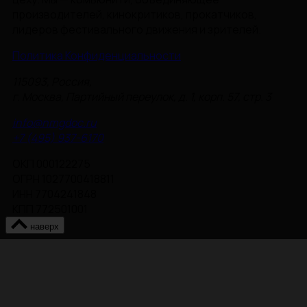
производителей, кинокритиков, прокатчиков,
лидеров фестивального движения и зрителей.
Политика Конфиденциальности
115093, Россия,
г. Москва, Партийный переулок, д. 1, корп. 57, стр. 3
info@nmgdoc.ru
+7 (495) 937-6170
ОКП 000122275
ОГРН 1027700418811
ИНН 7704241848
КПП 772501001
наверх