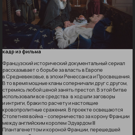
кадр из фильма
Французский исторический документальный сериал
рассказывает о борьбе за власть в Европе
в Средневековье, в эпохи Ренессанса и Просвещения.
В то время мощные кланы соперничали друг с другом,
стремясь любой ценой занять престол. В этой битве
использовали все средства: в ход шли заговоры
и интриги, браки по расчету и настоящие
кровопролитные сражения. В проекте освещаются
Столетняя война – соперничество за корону Франции
между английским королем Эдуардом III
Плантагенеттом и короной Франции, перешедшей