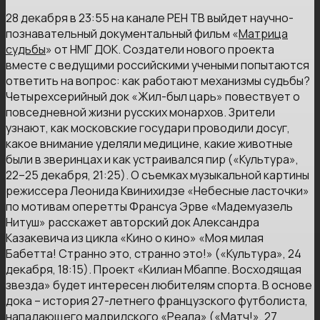
28 декабря в 23:55 на канале РЕН ТВ выйдет научно-
познавательный документальный фильм «
Матрица
судьбы
» от НМГ ДОК. Создатели нового проекта
вместе с ведущими российскими учеными попытаются
ответить на вопрос: как работают механизмы судьбы?
Четырехсерийный док «Жил-был царь» повествует о
повседневной жизни русских монархов. Зрители
узнают, как московские государи проводили досуг,
какое внимание уделяли медицине, какие животные
были в зверинцах и как устраивался пир («Культура»,
22–25 декабря, 21:25). О съемках музыкальной картины
режиссера Леонида Квинихидзе «Небесные ласточки»
по мотивам оперетты Франсуа Эрве «Мадемуазель
Нитуш» расскажет авторский док Александра
Казакевича из цикла «Кино о кино» «Моя милая
Бабетта! Странно это, странно это!» («Культура», 24
декабря, 18:15). Проект «Килиан Мбаппе. Восходящая
звезда» будет интересен любителям спорта. В основе
дока – история 27-летнего французского футболиста,
нападающего мадридского «Реала» («Матч!», 27