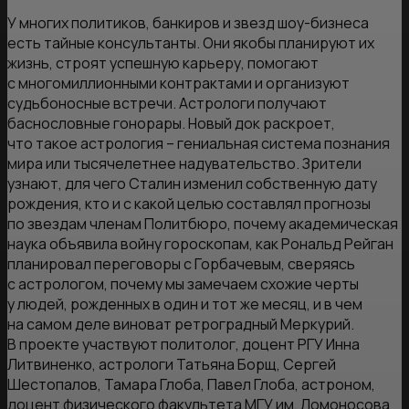
У многих политиков, банкиров и звезд шоу-бизнеса
есть тайные консультанты. Они якобы планируют их
жизнь, строят успешную карьеру, помогают
с многомиллионными контрактами и организуют
судьбоносные встречи. Астрологи получают
баснословные гонорары. Новый док раскроет,
что такое астрология – гениальная система познания
мира или тысячелетнее надувательство. Зрители
узнают, для чего Сталин изменил собственную дату
рождения, кто и с какой целью составлял прогнозы
по звездам членам Политбюро, почему академическая
наука объявила войну гороскопам, как Рональд Рейган
планировал переговоры с Горбачевым, сверяясь
с астрологом, почему мы замечаем схожие черты
у людей, рожденных в один и тот же месяц, и в чем
на самом деле виноват ретроградный Меркурий.
В проекте участвуют политолог, доцент РГУ Инна
Литвиненко, астрологи Татьяна Борщ, Сергей
Шестопалов, Тамара Глоба, Павел Глоба, астроном,
доцент физического факультета МГУ им. Ломоносова