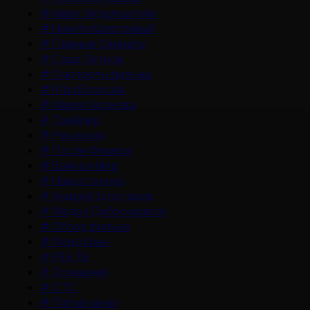
#
Марк Эйдельштейн
#
Никита Кологривый
#
Главные Сериалы
#
Саша Петров
#
Смотреть фильмы
#
Юра Борисов
#
Мария Аронова
#
Трейлер
#
Рецензия
#
После Фишера
#
Война и Мир
#
Новости кино
#
Андрей Золотарев
#
Федор Добронравов
#
Обзор фильма
#
Фонд Кино
#
РЕН ТВ
#
Домашний
#
СТС
#
Пятый канал