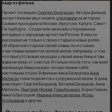
кадр из фильма
Проект посвящен
Сергею Безрукову
. Авторы фильма
на протяжении двух недель
следовали
за актером.
Съемки проходили в Москве, Иркутске, Калуге, Санкт-
Петербурге… Создатели записали откровенное
интервью с народным артистом России. В нем он
рассказал не только о своих старых и новых ролях,
об обратной стороне своей славы, но и о самых
счастливых моментах личной жизни. Например, о том,
что присутствовал на родах у своей жены Анны и там
едва не умер от счастья. И только после того, как взял
маленькую Машу на руки, почувствовал себя
настоящим отцом. В фильме жена Безрукова
Анна
Матисон
тоже поделится о супружеской жизни. В доке
участвуют Сергей Безруков, Виталий Безруков, Анна
Матисон,
Дмитрий Дюжев
,
Гоша Куценко
, Борис Галкин,
Никита Высоцкий,
Марина Александрова
,
Игорь
Угольников
и другие.