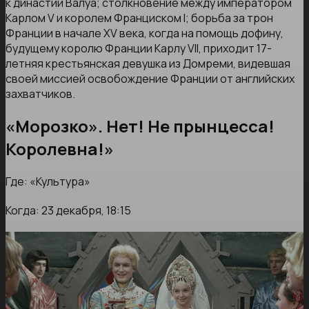
к династии Валуа; столкновение между императором
Карлом
V и королем Франциском
I; борьба за трон
Франции в начале XV века, когда на помощь дофину,
будущему королю Франции Карлу
VII, приходит 17-
летняя крестьянская девушка из Домреми, видевшая
своей миссией освобождение Франции от английских
захватчиков.
«Морозко». Нет! Не прынцесса!
Королевна!»
Где: «Культура»
Когда: 23 декабря, 18:15