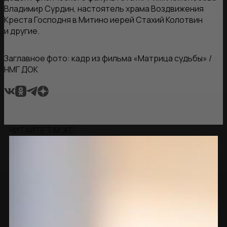
Владимир Сурдин, настоятель храма Воздвижения
Креста Господня в Митино иерей Стахий Колотвин
и другие.
Заглавное фото: кадр из фильма «Матрица судьбы» /
НМГ ДОК
ЧИТАЙТЕ ТАКЖЕ: