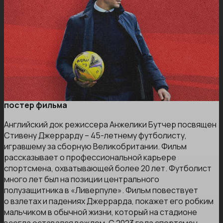
постер фильма
Английский док режиссера Анжелики Бутчер посвящен
Стивену Джеррарду – 45-летнему футболисту,
игравшему за сборную Великобритании. Фильм
рассказывает о профессиональной карьере
спортсмена, охватывающей более 20 лет. Футболист
много лет был на позиции центрального
полузащитника в «Ливерпуле». Фильм повествует
о взлетах и падениях Джеррарда, покажет его робким
мальчиком в обычной жизни, который на стадионе