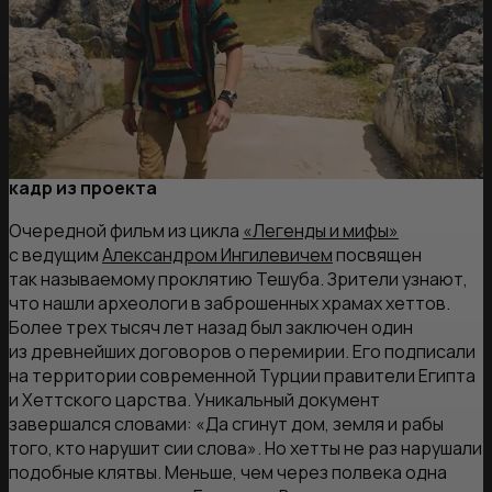
кадр из проекта
Очередной фильм из цикла
«Легенды и мифы»
с ведущим
Александром Ингилевичем
посвящен
так называемому проклятию Тешуба. Зрители узнают,
что нашли археологи в заброшенных храмах хеттов.
Более трех тысяч лет назад был заключен один
из древнейших договоров о перемирии. Его подписали
на территории современной Турции правители Египта
и Хеттского царства. Уникальный документ
завершался словами: «Да сгинут дом, земля и рабы
того, кто нарушит сии слова». Но хетты не раз нарушали
подобные клятвы. Меньше, чем через полвека одна