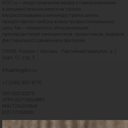
DOC.ru — индустриальное медиа о самом значимом
в документальном кино и не только.
Мы рассказываем о киноиндустрии в целом,
предоставляя трибуну всему профессиональному
цеху. Мы — комьюнити, объединяющее
производителей, кинокритиков, прокатчиков, лидеров
фестивального движения и зрителей.
115093, Россия, г. Москва, Партийный переулок, д. 1,
корп. 57, стр. 3
info@nmgdoc.ru
+7 (495) 937-6170
ОКП 000122275
ОГРН 1027700418811
ИНН 7704241848
КПП 772501001