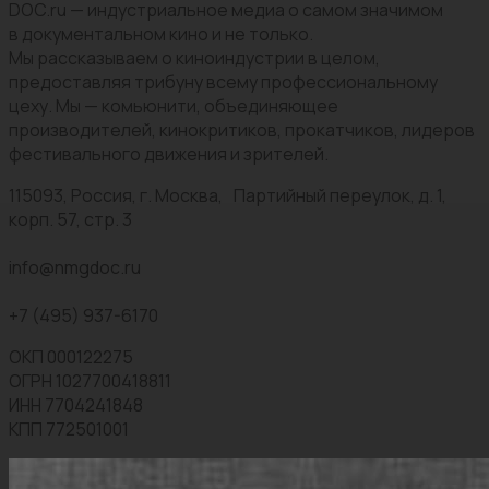
DOC.ru — индустриальное медиа о самом значимом
в документальном кино и не только.
Мы рассказываем о киноиндустрии в целом,
предоставляя трибуну всему профессиональному
цеху. Мы — комьюнити, объединяющее
производителей, кинокритиков, прокатчиков, лидеров
фестивального движения и зрителей.
115093, Россия, г. Москва, Партийный переулок, д. 1,
корп. 57, стр. 3
info@nmgdoc.ru
+7 (495) 937-6170
ОКП 000122275
ОГРН 1027700418811
ИНН 7704241848
КПП 772501001