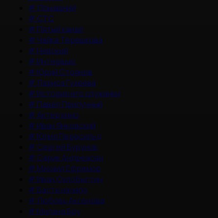
#
Домашний
#
СТС
#
Пятый канал
#
Чайка Терешкова
#
Невский
#
Интервью
#
Юрий Стоянов
#
Лариса Гузеева
#
История его служанки
#
Павел Прилучный
#
Актер кино
#
Иван Янковский
#
Юлия Пересильд
#
Сергей Бурунов
#
Сарик Андреасян
#
Михаил Ефремов
#
Иван Охлобыстин
#
Баста начало
#
Любовь Аксенова
#
Милана Бру