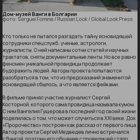
Дом-музей Ванги в Болгарии
фото: Serguei Fomine / Russian Look / Global Look Press
Кто только не пытался разгадать тайну ясновидящей:
сотрудники спецслужб, ученые, астрологи,
журналисты. О ней написаны сотни статей и научных
трактатов, сняты документальные ленты. Но все равно
феномен уникальной провидицы продолжает
будоражить людей. Авторы проекта попытаются
разобраться в том, что из предсказаний знаменитой
ясновидящей сбылось, а что является фейками.
В фильме принял участие журналист Сергей
Косторной, которого сама провидица называла кумом.
С ним Вангелия Гущерова в последний год своей жизни
поделилась о том, что может случиться в XXI веке. Док
«Пророчество» построен как рассказ от первого лица.
Автор проекта Сергей Медведев лично встречался
с Вангой, поэтому его общение с провидицей стало