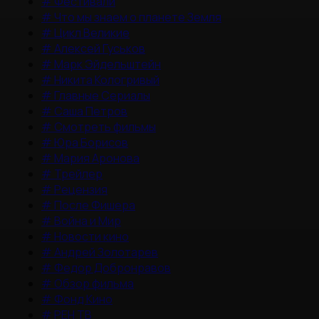
#
Фестивали
#
Что мы знаем о планете Земля
#
Цикл Великие
#
Алексей Гуськов
#
Марк Эйдельштейн
#
Никита Кологривый
#
Главные Сериалы
#
Саша Петров
#
Смотреть фильмы
#
Юра Борисов
#
Мария Аронова
#
Трейлер
#
Рецензия
#
После Фишера
#
Война и Мир
#
Новости кино
#
Андрей Золотарев
#
Федор Добронравов
#
Обзор фильма
#
Фонд Кино
#
РЕН ТВ