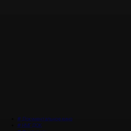
#
Документальное кино
#
НМГ ДОК