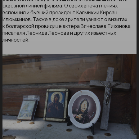
сквозной линией фильма. О своих впечатлениях
вспомнил и бывший президент Калмыкии Кирсан
Илюмжинов. Также в доке зрители узнают о визитах
к болгарской провидице актера Вячеслава Тихонова,
писателя Леонида Леонова и других известных
личностей.