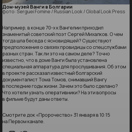
Дом-музей Ванги в Болгарии
фото: Serguei Fomine / Russian Look / Global Look Press
Например, в конце 70-х к Вангелии приходил
знаменитый советский поэт Сергей Михалков. О чем
тогда шла беседа с ясновидящей? Существуют
предположения о связях провидицы со спецслужбами
разных стран. Так ли это на самом деле? Точно
известно, что в доме Ванги была установлена
специальная аппаратура для прослушивания. Об этом
в проекте рассказал известный болгарский
документалист Тома Томов, снимавший Вангу
в последние годы жизни. Зачем это было сделано?
Что хотели узнать оперативники? На эти вопросы
в фильме будут даны ответы.
Смотрите док «Пророчество» 31 января в 10:15
на Первом канале.