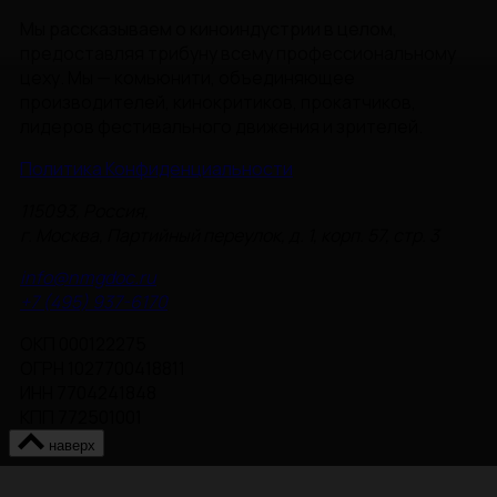
Мы рассказываем о киноиндустрии в целом,
предоставляя трибуну всему профессиональному
цеху. Мы — комьюнити, объединяющее
производителей, кинокритиков, прокатчиков,
лидеров фестивального движения и зрителей.
Политика Конфиденциальности
115093, Россия,
г. Москва, Партийный переулок, д. 1, корп. 57, стр. 3
info@nmgdoc.ru
+7 (495) 937-6170
ОКП 000122275
ОГРН 1027700418811
ИНН 7704241848
КПП 772501001
наверх