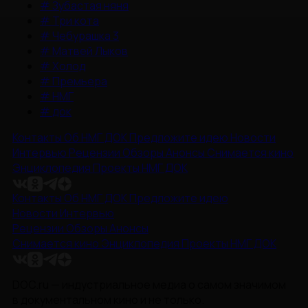
#
Зубастая няня
#
Три кота
#
Чебурашка 3
#
Матвей Лыков
#
Холод
#
Премьера
#
НМГ
#
док
Контакты
Об НМГ ДОК
Предложите идею
Новости
Интервью
Рецензии
Обзоры
Анонсы
Снимается кино
Энциклопедия
Проекты НМГ ДОК
Контакты
Об НМГ ДОК
Предложите идею
Новости
Интервью
Рецензии
Обзоры
Анонсы
Снимается кино
Энциклопедия
Проекты НМГ ДОК
DOC.ru — индустриальное медиа о самом значимом
в документальном кино и не только.