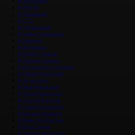
#
Фонд Кино
#
РЕН ТВ
#
Домашний
#
СТС
#
Пятый канал
#
Чайка Терешкова
#
Невский
#
Интервью
#
Юрий Стоянов
#
Лариса Гузеева
#
История его служанки
#
Павел Прилучный
#
Актер кино
#
Иван Янковский
#
Юлия Пересильд
#
Сергей Бурунов
#
Сарик Андреасян
#
Михаил Ефремов
#
Иван Охлобыстин
#
Влад Ценев
#
Любовь Аксенова