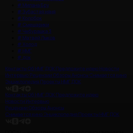
#
Милана Бру
#
Зубастая няня
#
Колобок
#
Смешарики
#
Чебурашка 3
#
Матвей Лыков
#
Холод
#
НМГ
#
док
Контакты
Об НМГ ДОК
Предложите идею
Новости
Интервью
Рецензии
Обзоры
Анонсы
Снимается кино
Энциклопедия
Проекты НМГ ДОК
Контакты
Об НМГ ДОК
Предложите идею
Новости
Интервью
Рецензии
Обзоры
Анонсы
Снимается кино
Энциклопедия
Проекты НМГ ДОК
DOC.ru — индустриальное медиа о самом значимом