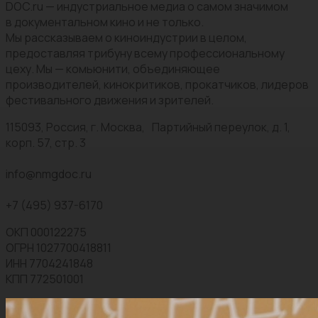
DOC.ru — индустриальное медиа о самом значимом
в документальном кино и не только.
Мы рассказываем о киноиндустрии в целом,
предоставляя трибуну всему профессиональному
цеху. Мы — комьюнити, объединяющее
производителей, кинокритиков, прокатчиков, лидеров
фестивального движения и зрителей.
115093, Россия, г. Москва, Партийный переулок, д. 1,
корп. 57, стр. 3
info@nmgdoc.ru
+7 (495) 937-6170
ОКП 000122275
ОГРН 1027700418811
ИНН 7704241848
КПП 772501001