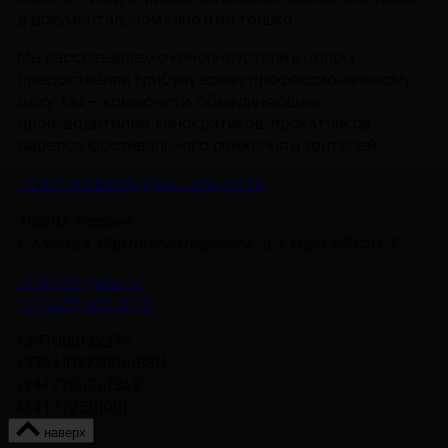
в документальном кино и не только.
Мы рассказываем о киноиндустрии в целом,
предоставляя трибуну всему профессиональному
цеху. Мы — комьюнити, объединяющее
производителей, кинокритиков, прокатчиков,
лидеров фестивального движения и зрителей.
Политика Конфиденциальности
115093, Россия,
г. Москва, Партийный переулок, д. 1, корп. 57, стр. 3
info@nmgdoc.ru
+7 (495) 937-6170
ОКП 000122275
ОГРН 1027700418811
ИНН 7704241848
КПП 772501001
наверх