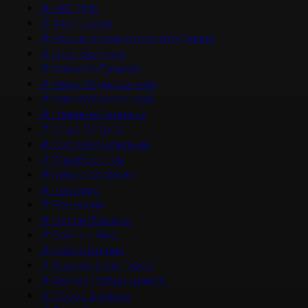
#
НМГ ДОК
#
Фестивали
#
Что мы знаем о планете Земля
#
Цикл Великие
#
Алексей Гуськов
#
Марк Эйдельштейн
#
Никита Кологривый
#
Главные Сериалы
#
Саша Петров
#
Смотреть фильмы
#
Юра Борисов
#
Мария Аронова
#
Трейлер
#
Рецензия
#
После Фишера
#
Война и Мир
#
Новости кино
#
Андрей Золотарев
#
Федор Добронравов
#
Обзор фильма