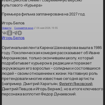
Илья Ермолов снимет современную версию
культового «Курьера»
Премьера фильма запланирована на 2027 год.
Игорь Белов
,
/
Новости
Снимается кино
06 мая 2026, 19:55
Игорь Белов
Оригинальная лента Карена Шахназарова вышла в 1986
году. Поколенческая комедия рассказывает об Иване
Мирошникове, только окончившем школу, который
подрабатывает курьером в редакции и поражает
окружающих его взрослых – солидных и состоявшихся
людей – своим отношением к жизни. На главную роль
претендовали многие известные сегодня артисты
(например, Дмитрий Харатьян,
Филипп Янковский
,
Дмитрий Певцов и Игорь Верник), но в итоге ключевого
персонажа воплотил Федор Дунаевский.