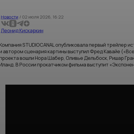
Новости
/
02 июля 2026, 16:22
Леонид Кискаркин
Компания STUDIOCANAL опубликовала первый трейлер и
и автором сценария картины выступил Фред Кавайе («Все
проекта вошли Нора Шабер, Оливье Дельбоск, Ришар Гр
Иланд. В России прокатчиком фильма выступит «Экспоне