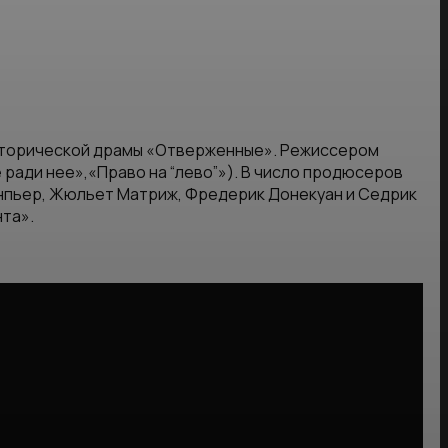
сторической драмы «Отверженные». Режиссером
 ради нее»,«Право на “лево”»). В число продюсеров
анпьер, Жюльет Матриж, Фредерик Донекуан и Седрик
нта».