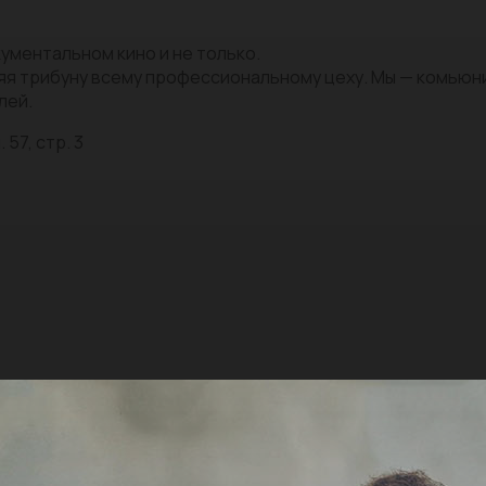
ументальном кино и не только.
яя трибуну всему профессиональному цеху. Мы — комью
лей.
 57, стр. 3