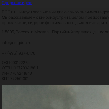
Предложи идею
DOC.ru — индустриальное медиа о самом значимом в док
Мы рассказываем о киноиндустрии в целом, предоставл
прокатчиков, лидеров фестивального движения и зрите
115093, Россия, г. Москва, Партийный переулок, д. 1, корп.
info@nmgdoc.ru
+7 (495) 937-6170
ОКП 000122275
ОГРН 1027700418811
ИНН 7704241848
КПП 772501001