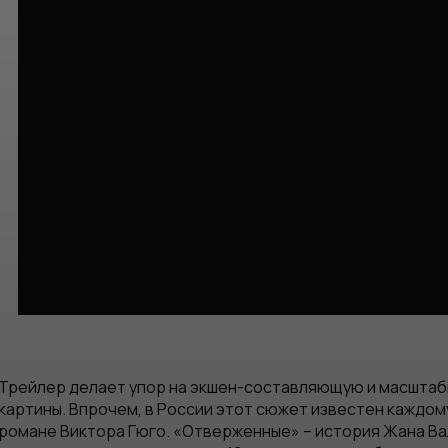
Трейлер делает упор на экшен-составляющую и масштаб
картины. Впрочем, в России этот сюжет известен каждом
романе Виктора Гюго. «Отверженные» – история Жана Вал