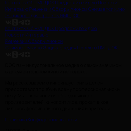
Контакты
Об НМГ ДОК
Предложите идею
Новости
Интервью
Рецензии
Обзоры
Анонсы
Снимается кино
Энциклопедия
Проекты НМГ ДОК
Контакты
Об НМГ ДОК
Предложите идею
Новости
Интервью
Рецензии
Обзоры
Анонсы
Снимается кино
Энциклопедия
Проекты НМГ ДОК
DOC.ru — индустриальное медиа о самом значимом
в документальном кино и не только.
Мы рассказываем о киноиндустрии в целом,
предоставляя трибуну всему профессиональному
цеху. Мы — комьюнити, объединяющее
производителей, кинокритиков, прокатчиков,
лидеров фестивального движения и зрителей.
Политика Конфиденциальности
115093, Россия,