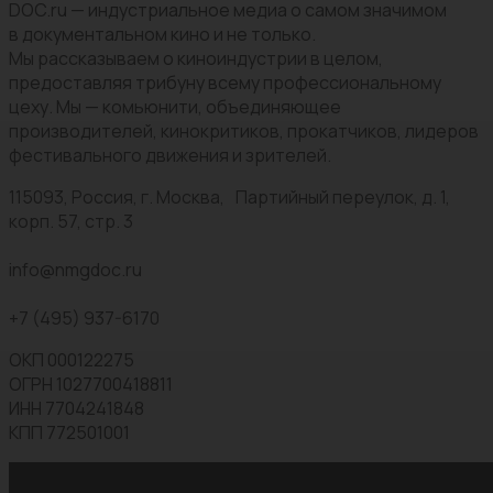
DOC.ru — индустриальное медиа о самом значимом
в документальном кино и не только.
Мы рассказываем о киноиндустрии в целом,
предоставляя трибуну всему профессиональному
цеху. Мы — комьюнити, объединяющее
производителей, кинокритиков, прокатчиков, лидеров
фестивального движения и зрителей.
115093, Россия, г. Москва, Партийный переулок, д. 1,
корп. 57, стр. 3
info@nmgdoc.ru
+7 (495) 937-6170
ОКП 000122275
ОГРН 1027700418811
ИНН 7704241848
КПП 772501001