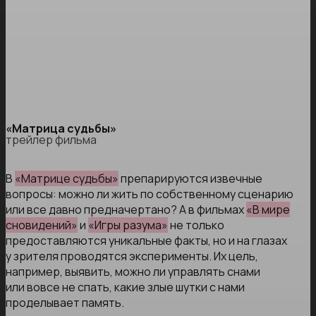
«Матрица судьбы»
трейлер фильма
В
«Матрице судьбы»
препарируются извечные
вопросы: можно ли жить по собственному сценарию
или все давно предначертано? А в фильмах
«В мире
сновидений»
и
«Игры разума»
не только
предоставляются уникальные факты, но и на глазах
у зрителя проводятся эксперименты. Их цель,
например, выявить, можно ли управлять снами
или вовсе не спать, какие злые шутки с нами
проделывает память.