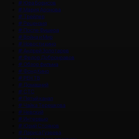
#
Юра Борисов
#
Мария Аронова
#
Трейлер
#
Рецензия
#
После Фишера
#
Война и Мир
#
Новости кино
#
Андрей Золотарев
#
Федор Добронравов
#
Обзор фильма
#
Фонд Кино
#
РЕН ТВ
#
Домашний
#
СТС
#
Пятый канал
#
Чайка Терешкова
#
Невский
#
Интервью
#
Юрий Стоянов
#
Лариса Гузеева