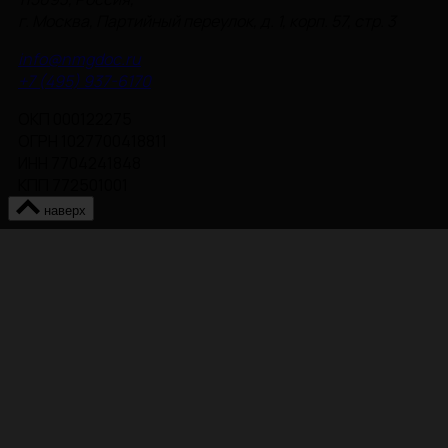
г. Москва, Партийный переулок, д. 1, корп. 57, стр. 3
info@nmgdoc.ru
+7 (495) 937-6170
ОКП 000122275
ОГРН 1027700418811
ИНН 7704241848
КПП 772501001
наверх