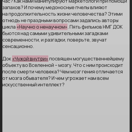
час? Как нами манипулируют маркетологи при помощи
запахов? И почему медоносные пчелы влияют
на продолжительность жизни человечества? Этими
отнюдь не праздными вопросами задались авторы
цикла
«Научно о ненаучном»
. Пять фильмов НМГ ДОК
бьются над самыми удивительными загадками
современности, и разгадки, поверьте, звучат
сенсационно.
Док
«Чужой внутри»
посвящен могущественнейшему
объекту во Вселенной – мозгу. Что с ним происходит
после смерти человека? Чем мозг гения отличается
от мозга обывателя? И чем угрожает нам всем
искусственный интеллект?