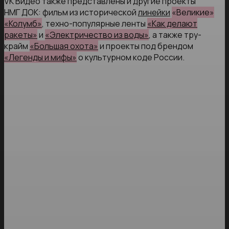
VK Видео также представлены и другие проекты
НМГ ДОК: фильм из исторической
линейки
«Великие»
«Колумб»
, техно-популярные ленты
«Как делают
ракеты»
и
«Электричество из воды»
, а также тру-
крайм
«Большая охота»
и проекты под брендом
«Легенды и мифы»
о культурном коде России.