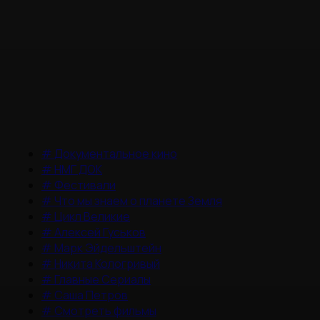
#
Документальное кино
#
НМГ ДОК
#
Фестивали
#
Что мы знаем о планете Земля
#
Цикл Великие
#
Алексей Гуськов
#
Марк Эйдельштейн
#
Никита Кологривый
#
Главные Сериалы
#
Саша Петров
#
Смотреть фильмы