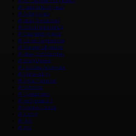
#
История его служанки
#
Павел Прилучный
#
Актер кино
#
Иван Янковский
#
Юлия Пересильд
#
Сергей Бурунов
#
Сарик Андреасян
#
Михаил Ефремов
#
Иван Охлобыстин
#
Влад Ценев
#
Любовь Аксенова
#
Милана Бру
#
Зубастая няня
#
Колобок
#
Смешарики
#
Чебурашка 3
#
Матвей Лыков
#
Холод
#
НМГ
#
док