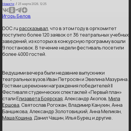
/
Новости
23 марта 2026, 12:25
Игорь Белов
DОС.ru
рассказывал
, что в этом году в оргкомитет
поступило более 120 заявок от 36 театральных учебных
заведений, из которых в конкурсную программу вошли
9 постановок. В течение недели фестиваль посетили
более 4000 гостей.
Ведущими вечера были недавние выпускники
театральных вузов Иван Петросян и Эвелина Мазурина.
Гостями церемонии награждения победителей II
Фестиваля студенческих спектаклей «Первый план»
стали Е
лизавета Боярская
, Александр Акопов,
Мила
Ершова
, Святослав Рогожан, Владимир Канухин, Анна
Банщикова, Александр Золотовицкий, Анна Меликян,
Маша Кошина
, Данил Чащин, Илья Бурец и другие.