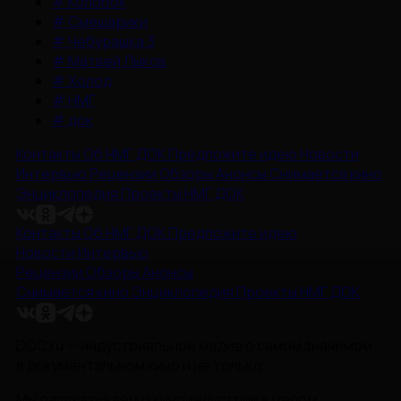
#
Колобок
#
Смешарики
#
Чебурашка 3
#
Матвей Лыков
#
Холод
#
НМГ
#
док
Контакты
Об НМГ ДОК
Предложите идею
Новости
Интервью
Рецензии
Обзоры
Анонсы
Снимается кино
Энциклопедия
Проекты НМГ ДОК
Контакты
Об НМГ ДОК
Предложите идею
Новости
Интервью
Рецензии
Обзоры
Анонсы
Снимается кино
Энциклопедия
Проекты НМГ ДОК
DOC.ru — индустриальное медиа о самом значимом
в документальном кино и не только.
Мы рассказываем о киноиндустрии в целом,