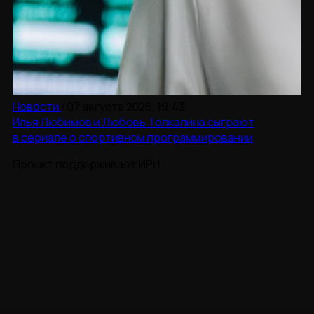
Новости
/
07 августа 2026, 19:43
Илья Любимов и Любовь Толкалина сыграют
в сериале о спортивном программировании
Проект поддерживает ИРИ.