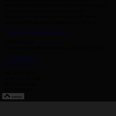
предоставляя трибуну всему профессиональному
цеху. Мы — комьюнити, объединяющее
производителей, кинокритиков, прокатчиков,
лидеров фестивального движения и зрителей.
Политика Конфиденциальности
115093, Россия,
г. Москва, Партийный переулок, д. 1, корп. 57, стр. 3
info@nmgdoc.ru
+7 (495) 937-6170
ОКП 000122275
ОГРН 1027700418811
ИНН 7704241848
КПП 772501001
наверх