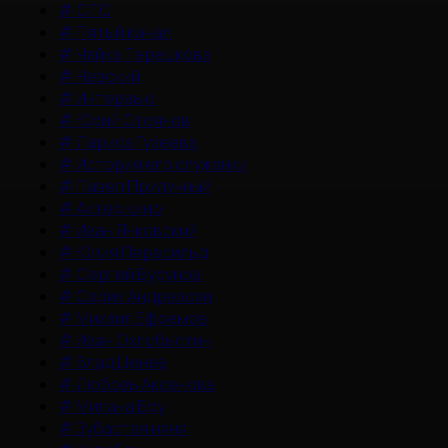
#
СТС
#
Пятый канал
#
Чайка Терешкова
#
Невский
#
Интервью
#
Юрий Стоянов
#
Лариса Гузеева
#
История его служанки
#
Павел Прилучный
#
Актер кино
#
Иван Янковский
#
Юлия Пересильд
#
Сергей Бурунов
#
Сарик Андреасян
#
Михаил Ефремов
#
Иван Охлобыстин
#
Влад Ценев
#
Любовь Аксенова
#
Милана Бру
#
Зубастая няня