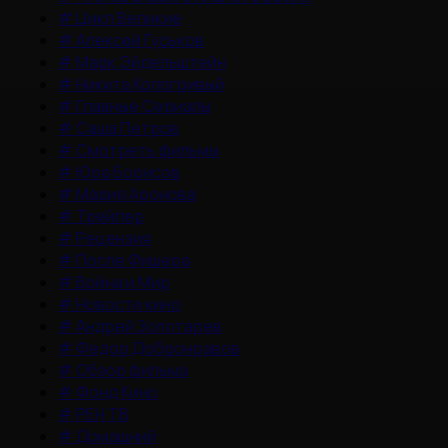
#
Цикл Великие
#
Алексей Гуськов
#
Марк Эйдельштейн
#
Никита Кологривый
#
Главные Сериалы
#
Саша Петров
#
Смотреть фильмы
#
Юра Борисов
#
Мария Аронова
#
Трейлер
#
Рецензия
#
После Фишера
#
Война и Мир
#
Новости кино
#
Андрей Золотарев
#
Федор Добронравов
#
Обзор фильма
#
Фонд Кино
#
РЕН ТВ
#
Домашний