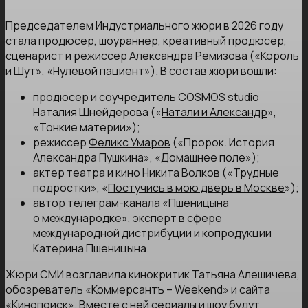
Председателем Индустриального жюри в 2026 году
стала продюсер, шоураннер, креативный продюсер,
сценарист и режиссер Александра Ремизова («
Король
и Шут
», «Нулевой пациент»). В состав жюри вошли:
продюсер и соучредитель COSMOS studio
Наталия Шнейдерова («
Натали и Александр
»,
«Тонкие материи»);
режиссер
Феликс Умаров
(«Пророк. История
Александра Пушкина», «Домашнее поле»);
актер театра и кино Никита Волков («Трудные
подростки», «
Постучись в мою дверь в Москве
»);
автор телеграм-канала «Пшеницына
о международке», эксперт в сфере
международной дистрибуции и копродукции
Катерина Пшеницына.
Жюри СМИ возглавила кинокритик Татьяна Алешичева,
обозреватель «Коммерсантъ – Weekend» и сайта
«Кинопоиск». Вместе с ней сериалы и шоу будут