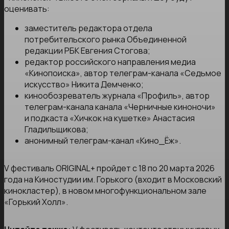
оценивать:
заместитель редактора отдела
потребительского рынка Объединенной
редакции РБК Евгения Стогова;
редактор российского направления медиа
«Кинопоиска», автор телеграм-канала «Седьмое
искусство» Никита Демченко;
кинообозреватель журнала «Профиль», автор
телеграм-канала канала «Черничные киноночи»
и подкаста «Хичкок на кушетке» Анастасия
Гладильщикова;
анонимный телеграм-канал «Кино_Ёж».
V фестиваль ORIGINAL+ пройдет с 18 по 20 марта 2026
года на Киностудии им. Горького (входит в Московский
кинокластер), в новом многофункциональном зале
«Горький Холл».