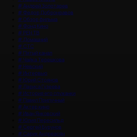
#
Андрей Золотарев
#
Федор Добронравов
#
Обзор фильма
#
Фонд Кино
#
РЕН ТВ
#
Домашний
#
СТС
#
Пятый канал
#
Чайка Терешкова
#
Невский
#
Интервью
#
Юрий Стоянов
#
Лариса Гузеева
#
История его служанки
#
Павел Прилучный
#
Актер кино
#
Иван Янковский
#
Юлия Пересильд
#
Сергей Бурунов
#
Сарик Андреасян