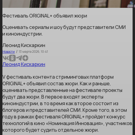
Фестиваль ORIGINAL+ объявил жюри
Оценивать сериалы и шоу будут представители СМИ
и киноиндустрии.
Леонид Кискаркин
/
Новости
13 марта 2026, 10:41
Леонид Кискаркин
V фестиваль контента стриминговых платформ
ORIGINAL+ объявил состав жюри. Как и раньше,
оценивать представленные на фестивале проекты
будут два жюри. В первое входят эксперты
киноиндустрии, в то время как второе состоит из
блогеров и представителей СМИ. Кроме того, в этом
году в рамках фестиваля ORIGINAL+ пройдет конкурс
технологий в кино «Номинация Инновация», участников
которого будет судить отдельное жюри.