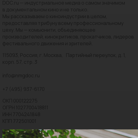
DOC.ru — индустриальное медиа о самом значимом
в документальном кино и не только.
Мы рассказываем о киноиндустрии в целом,
предоставляя трибуну всему профессиональному
цеху. Мы — комьюнити, объединяющее
производителей, кинокритиков, прокатчиков, лидеров
фестивального движения и зрителей.
115093, Россия, г. Москва, Партийный переулок, д. 1,
корп. 57, стр. 3
info@nmgdoc.ru
+7 (495) 937-6170
ОКП 000122275
ОГРН 1027700418811
ИНН 7704241848
КПП 772501001