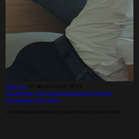
Новости
/
07 августа 2026, 18:29
Объявлена дата премьеры фильма Степана
Бурнашева «Пентхаус»
Это первый международный проект режиссера.