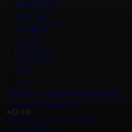
#
Михаил Ефремов
#
Иван Охлобыстин
#
Влад Ценев
#
Любовь Аксенова
#
Милана Бру
#
Зубастая няня
#
Колобок
#
Смешарики
#
Чебурашка 3
#
Матвей Лыков
#
Холод
#
НМГ
#
док
Контакты
Об НМГ ДОК
Предложите идею
Новости
Интервью
Рецензии
Обзоры
Анонсы
Снимается кино
Энциклопедия
Проекты НМГ ДОК
Контакты
Об НМГ ДОК
Предложите идею
Новости
Интервью
Рецензии
Обзоры
Анонсы