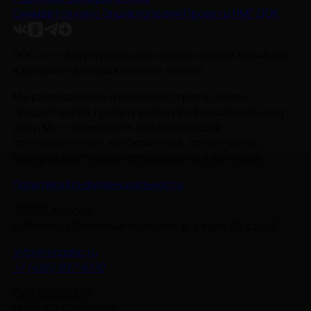
Снимается кино
Энциклопедия
Проекты НМГ ДОК
DOC.ru — индустриальное медиа о самом значимом
в документальном кино и не только.
Мы рассказываем о киноиндустрии в целом,
предоставляя трибуну всему профессиональному
цеху. Мы — комьюнити, объединяющее
производителей, кинокритиков, прокатчиков,
лидеров фестивального движения и зрителей.
Политика Конфиденциальности
115093, Россия,
г. Москва, Партийный переулок, д. 1, корп. 57, стр. 3
info@nmgdoc.ru
+7 (495) 937-6170
ОКП 000122275
ОГРН 1027700418811