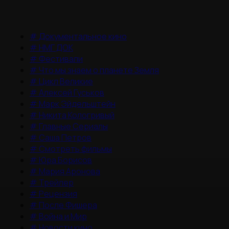
#
Документальное кино
#
НМГ ДОК
#
Фестивали
#
Что мы знаем о планете Земля
#
Цикл Великие
#
Алексей Гуськов
#
Марк Эйдельштейн
#
Никита Кологривый
#
Главные Сериалы
#
Саша Петров
#
Смотреть фильмы
#
Юра Борисов
#
Мария Аронова
#
Трейлер
#
Рецензия
#
После Фишера
#
Война и Мир
#
Новости кино