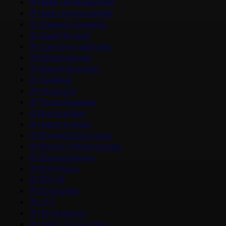
#
Марк Эйдельштейн
#
Никита Кологривый
#
Главные Сериалы
#
Саша Петров
#
Смотреть фильмы
#
Юра Борисов
#
Мария Аронова
#
Трейлер
#
Рецензия
#
После Фишера
#
Война и Мир
#
Новости кино
#
Андрей Золотарев
#
Федор Добронравов
#
Обзор фильма
#
Фонд Кино
#
РЕН ТВ
#
Домашний
#
СТС
#
Пятый канал
#
Чайка Терешкова