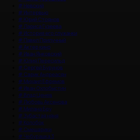
#
Невский
#
Интервью
#
Юрий Стоянов
#
Лариса Гузеева
#
История его служанки
#
Павел Прилучный
#
Актер кино
#
Иван Янковский
#
Юлия Пересильд
#
Сергей Бурунов
#
Сарик Андреасян
#
Михаил Ефремов
#
Иван Охлобыстин
#
Влад Ценев
#
Любовь Аксенова
#
Милана Бру
#
Зубастая няня
#
Колобок
#
Смешарики
#
Чебурашка 3