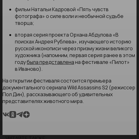
фильм Натальи Кадровой «Пять чувств
фотографа» о силе воли и необычной судьбе
творца;
вторая серия проекта Орхана Абдулова «В
поисках Андрея Рублева», изучающего историю
русской иконописи через призму жизни великого
художника (напомним, первая серия ранее в этом
году
была представлена
на фестивале «Пилот»
в Иваново).
На открытии фестиваля состоится премьера
документального сериала Wild Assassins S2 (режиссер
Пол Дин), рассказывающего об удивительных
представителях животного мира.
ЧИТАЙТЕ ТАКЖЕ: