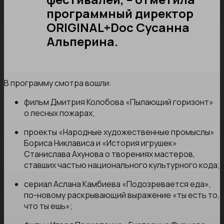
программный директор
ORIGINAL+Doc Сусанна
Альперина.
В программу смотра вошли:
фильм Дмитрия Колобова «Пылающий горизонт»
о лесных пожарах;
проекты «Народные художественные промыслы»
Бориса Никлависа и «История игрушек»
Станислава Ахунова о творениях мастеров,
ставших частью национального культурного кода;
сериал Аслана Камбиева «Подозревается еда»,
по-новому раскрывающий выражение «ты есть то,
что ты ешь»;