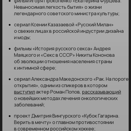
фильм Игоря Прокопенко «Екатерина Фурцева.
Невыносимая легкость бытия» о жизни
легендарного советского министра культуры;
сериал Ксении Казазаевой «Русский Милан»
о свежих лицах в российской индустрии дизайна
и моды;
фильмы «История русского секса» Андрея
Маяцкого и «Секс в СССР» Никиты Кононова
об эволюции отношения населения страны
к интимной сфере;
сериал Александра Македонского «Рак. На пороге
открытия», одним из спикеров в котором
выступил
актер Роман Попов,
рассказывающий
о новейших методах лечения онкологических
заболеваний;
проект Дмитрия Вингурского «Кубок Гагарина.
Верить в мечту» о главном противостоянии
в современном российском хоккее;