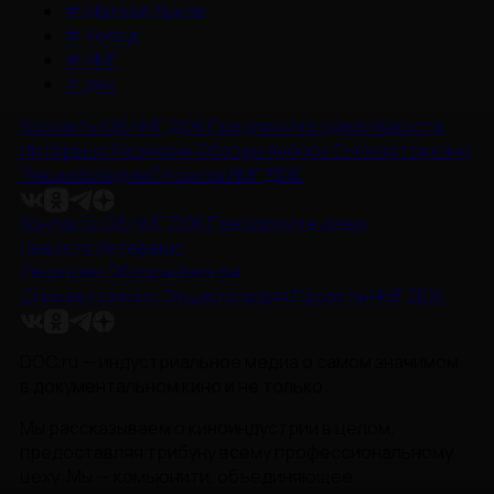
#
Матвей Лыков
#
Холод
#
НМГ
#
док
Контакты
Об НМГ ДОК
Предложите идею
Новости
Интервью
Рецензии
Обзоры
Анонсы
Снимается кино
Энциклопедия
Проекты НМГ ДОК
Контакты
Об НМГ ДОК
Предложите идею
Новости
Интервью
Рецензии
Обзоры
Анонсы
Снимается кино
Энциклопедия
Проекты НМГ ДОК
DOC.ru — индустриальное медиа о самом значимом
в документальном кино и не только.
Мы рассказываем о киноиндустрии в целом,
предоставляя трибуну всему профессиональному
цеху. Мы — комьюнити, объединяющее