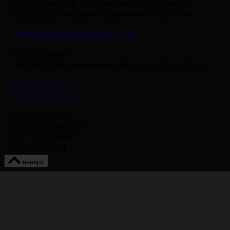
производителей, кинокритиков, прокатчиков,
лидеров фестивального движения и зрителей.
Политика Конфиденциальности
115093, Россия,
г. Москва, Партийный переулок, д. 1, корп. 57, стр. 3
info@nmgdoc.ru
+7 (495) 937-6170
ОКП 000122275
ОГРН 1027700418811
ИНН 7704241848
КПП 772501001
наверх