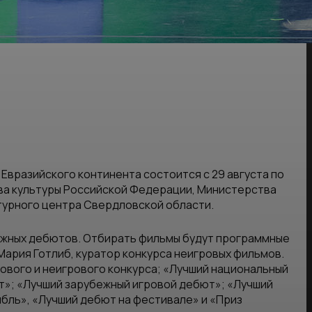
вразийского континента состоится с 29 августа по
ва культуры Российской Федерации, Министерства
турного центра Свердловской области.
убежных дебютов. Отбирать фильмы будут программные
 Мария Готлиб, куратор конкурса неигровых фильмов.
ового и неигрового конкурса; «Лучший национальный
т»; «Лучший зарубежный игровой дебют»; «Лучший
бль», «Лучший дебют на фестивале» и «Приз