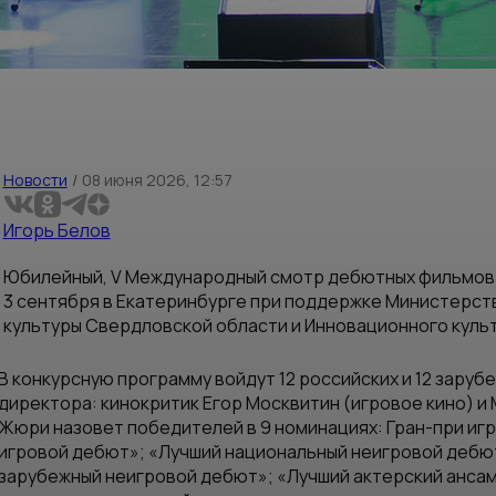
Новости
/
08 июня 2026, 12:57
Игорь Белов
Юбилейный, V Международный смотр дебютных фильмов Е
3 сентября в Екатеринбурге при поддержке Министерст
культуры Свердловской области и Инновационного куль
В конкурсную программу войдут 12 российских и 12 зар
директора: кинокритик Егор Москвитин (игровое кино) и
Жюри назовет победителей в 9 номинациях: Гран-при игр
игровой дебют»; «Лучший национальный неигровой дебю
зарубежный неигровой дебют»; «Лучший актерский ансам