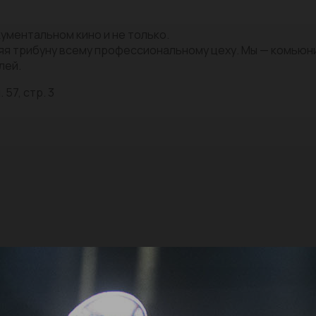
ументальном кино и не только.
яя трибуну всему профессиональному цеху. Мы — комью
лей.
 57, стр. 3