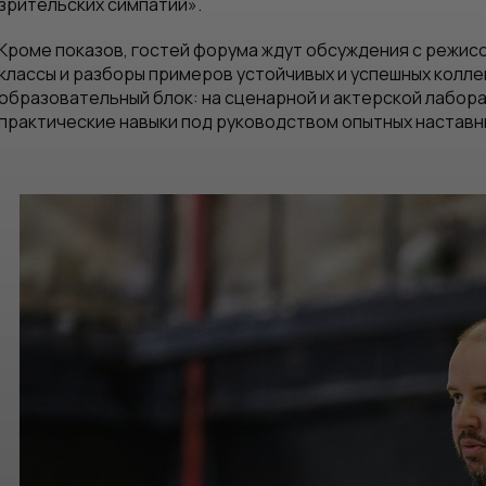
зрительских симпатий».
Кроме показов, гостей форума ждут обсуждения с режисс
классы и разборы примеров устойчивых и успешных колле
образовательный блок: на сценарной и актерской лабо
практические навыки под руководством опытных наставн