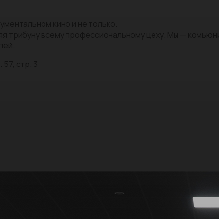
ументальном кино и не только.
яя трибуну всему профессиональному цеху. Мы — комью
лей.
 57, стр. 3