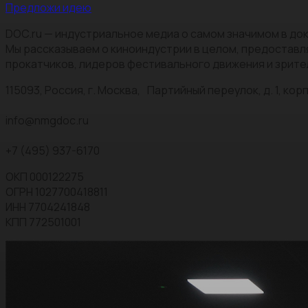
Предложи идею
DOC.ru — индустриальное медиа о самом значимом в док
Мы рассказываем о киноиндустрии в целом, предоставл
прокатчиков, лидеров фестивального движения и зрите
115093, Россия, г. Москва, Партийный переулок, д. 1, корп.
info@nmgdoc.ru
+7 (495) 937-6170
ОКП 000122275
ОГРН 1027700418811
ИНН 7704241848
КПП 772501001