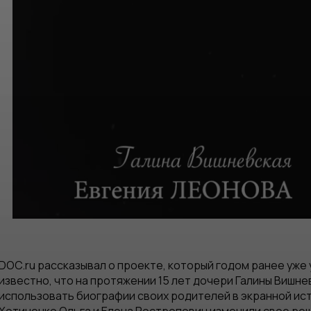
DOC.ru рассказывал о проекте, который годом ранее уже 
известно, что на протяжении 15 лет дочери Галины Вишн
использовать биографии своих родителей в экранной ис