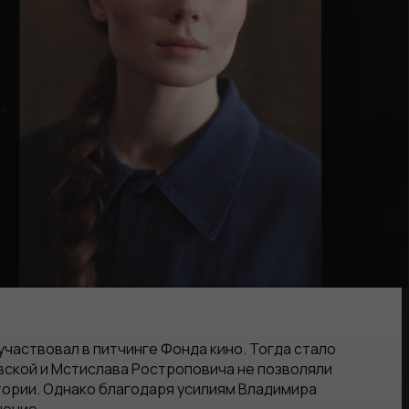
участвовал в питчинге Фонда кино. Тогда стало
евской и Мстислава Ростроповича не позволяли
тории. Однако благодаря усилиям Владимира