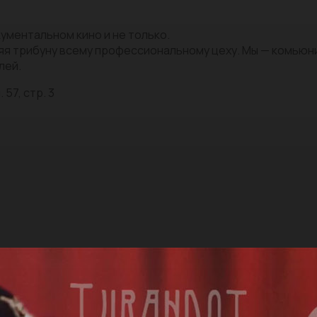
ументальном кино и не только.
яя трибуну всему профессиональному цеху. Мы — комью
лей.
 57, стр. 3