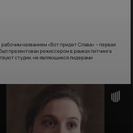
 рабочим названием «Вот придет Слава» – первая
 был презентован режиссером в рамках питчинга
ствуют студии, не являющиеся лидерами