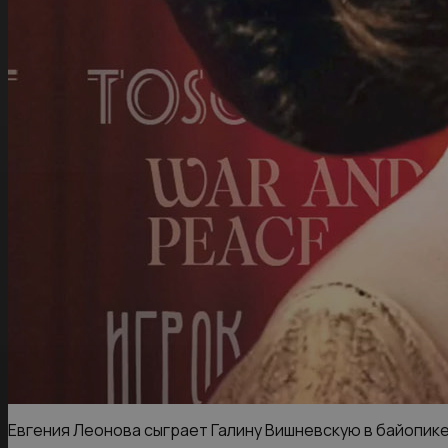
Евгения Леонова сыграет Галину Вишневскую в байопик