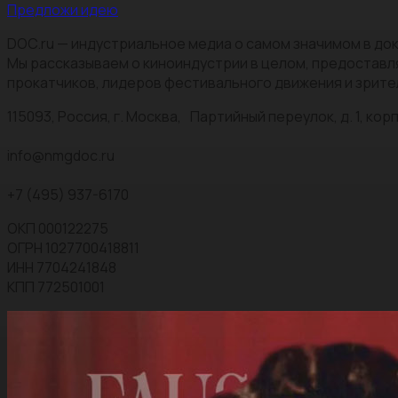
Предложи идею
DOC.ru — индустриальное медиа о самом значимом в док
Мы рассказываем о киноиндустрии в целом, предоставл
прокатчиков, лидеров фестивального движения и зрите
115093, Россия, г. Москва, Партийный переулок, д. 1, корп.
info@nmgdoc.ru
+7 (495) 937-6170
ОКП 000122275
ОГРН 1027700418811
ИНН 7704241848
КПП 772501001