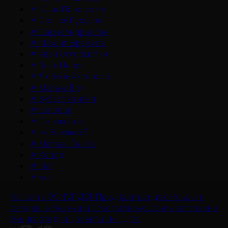
#
Юлия Пересильд
#
Сергей Бурунов
#
Сарик Андреасян
#
Михаил Ефремов
#
Иван Охлобыстин
#
Влад Ценев
#
Любовь Аксенова
#
Милана Бру
#
Зубастая няня
#
Колобок
#
Смешарики
#
Чебурашка 3
#
Матвей Лыков
#
Холод
#
НМГ
#
док
Контакты
Об НМГ ДОК
Предложите идею
Новости
Интервью
Рецензии
Обзоры
Анонсы
Снимается кино
Энциклопедия
Проекты НМГ ДОК