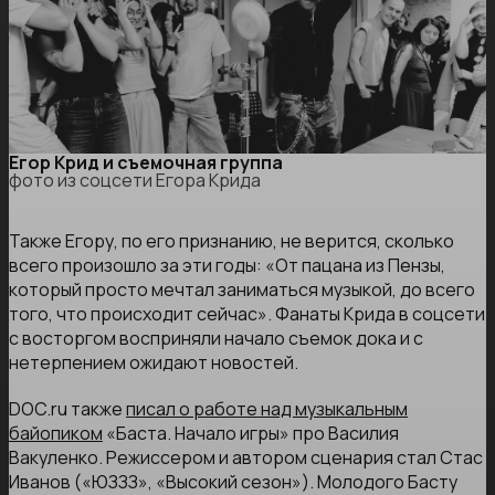
Егор Крид и съемочная группа
фото из соцсети Егора Крида
Также Егору, по его признанию, не верится, сколько
всего произошло за эти годы: «От пацана из Пензы,
который просто мечтал заниматься музыкой, до всего
того, что происходит сейчас». Фанаты Крида в соцсети
с восторгом восприняли начало съемок дока и с
нетерпением ожидают новостей.
DOC.ru также
писал о работе над музыкальным
байопиком
«Баста. Начало игры» про Василия
Вакуленко. Режиссером и автором сценария стал Стас
Иванов («ЮЗЗЗ», «Высокий сезон»). Молодого Басту