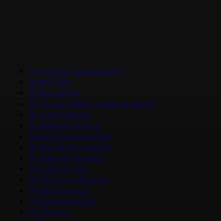
#
Документальное кино
#
НМГ ДОК
#
Фестивали
#
Что мы знаем о планете Земля
#
Цикл Великие
#
Алексей Гуськов
#
Марк Эйдельштейн
#
Никита Кологривый
#
Главные Сериалы
#
Саша Петров
#
Смотреть фильмы
#
Юра Борисов
#
Мария Аронова
#
Трейлер