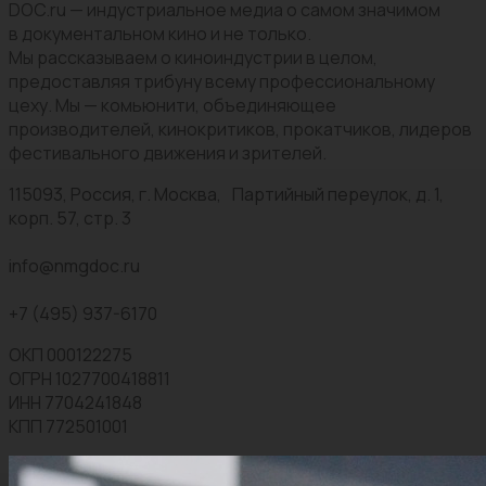
DOC.ru — индустриальное медиа о самом значимом
в документальном кино и не только.
Мы рассказываем о киноиндустрии в целом,
предоставляя трибуну всему профессиональному
цеху. Мы — комьюнити, объединяющее
производителей, кинокритиков, прокатчиков, лидеров
фестивального движения и зрителей.
115093, Россия, г. Москва, Партийный переулок, д. 1,
корп. 57, стр. 3
info@nmgdoc.ru
+7 (495) 937-6170
ОКП 000122275
ОГРН 1027700418811
ИНН 7704241848
КПП 772501001