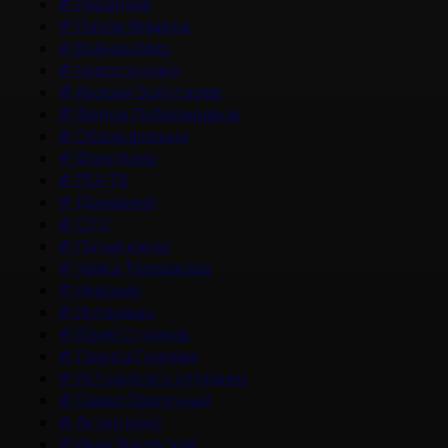
#
Рецензия
#
После Фишера
#
Война и Мир
#
Новости кино
#
Андрей Золотарев
#
Федор Добронравов
#
Обзор фильма
#
Фонд Кино
#
РЕН ТВ
#
Домашний
#
СТС
#
Пятый канал
#
Чайка Терешкова
#
Невский
#
Интервью
#
Юрий Стоянов
#
Лариса Гузеева
#
История его служанки
#
Павел Прилучный
#
Актер кино
#
Иван Янковский