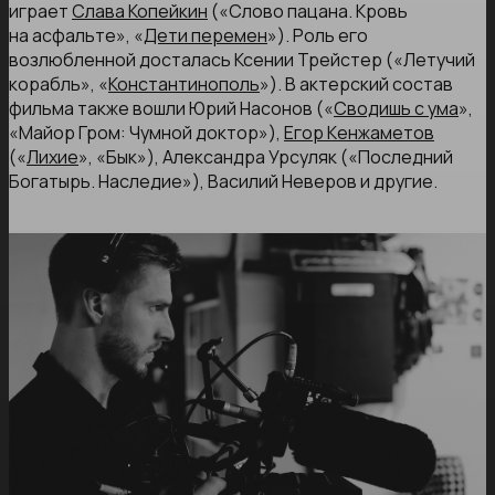
играет
Слава Копейкин
(«Слово пацана. Кровь
на асфальте», «
Дети перемен
»). Роль его
возлюбленной досталась Ксении Трейстер («Летучий
корабль», «
Константинополь
»). В актерский состав
фильма также вошли Юрий Насонов («
Сводишь с ума
»,
«Майор Гром: Чумной доктор»),
Егор Кенжаметов
(«
Лихие
», «Бык»), Александра Урсуляк («Последний
Богатырь. Наследие»), Василий Неверов и другие.