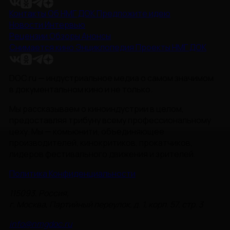
Контакты
Об НМГ ДОК
Предложите идею
Новости
Интервью
Рецензии
Обзоры
Анонсы
Снимается кино
Энциклопедия
Проекты НМГ ДОК
DOC.ru — индустриальное медиа о самом значимом
в документальном кино и не только.
Мы рассказываем о киноиндустрии в целом,
предоставляя трибуну всему профессиональному
цеху. Мы — комьюнити, объединяющее
производителей, кинокритиков, прокатчиков,
лидеров фестивального движения и зрителей.
Политика Конфиденциальности
115093, Россия,
г. Москва, Партийный переулок, д. 1, корп. 57, стр. 3
info@nmgdoc.ru