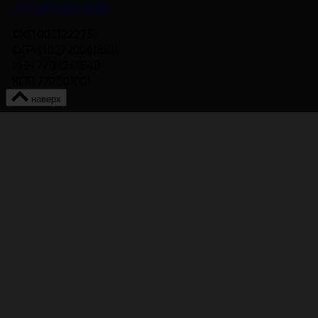
+7 (495) 937-6170
ОКП 000122275
ОГРН 1027700418811
ИНН 7704241848
КПП 772501001
наверх