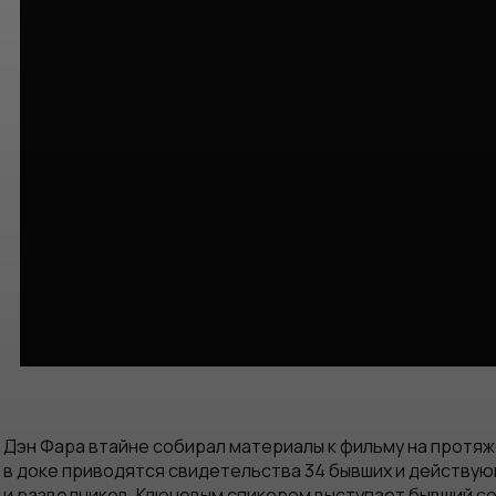
Дэн Фара втайне собирал материалы к фильму на протяж
в доке приводятся свидетельства 34 бывших и действую
и разведчиков. Ключевым спикером выступает бывший с