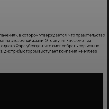
ачения», в котором утверждается, что правительство
ания внеземной жизни. Это звучит как сюжет из
 однако Фара убежден, что смог собрать серьезные
ms, дистрибьютором выступает компания Relentless