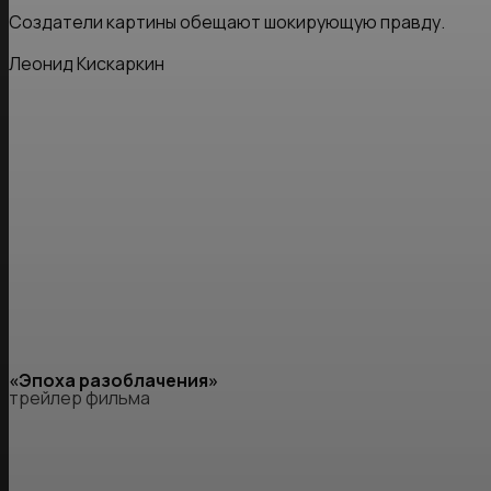
Создатели картины обещают шокирующую правду.
Леонид Кискаркин
«Эпоха разоблачения»
трейлер фильма