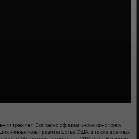
ении трех лет. Согласно официальному синопсису,
щих чиновников правительства США, а также военных
отрудник Министерства обороны США Луис Элизондо,