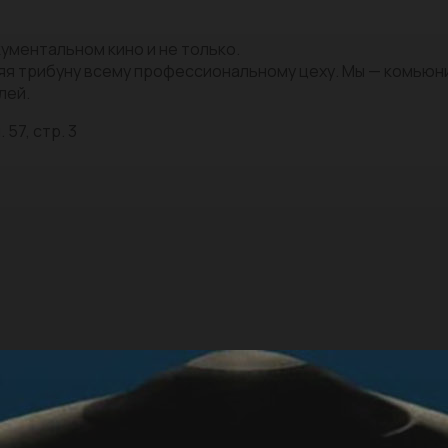
ументальном кино и не только.
яя трибуну всему профессиональному цеху. Мы — комью
лей.
 57, стр. 3