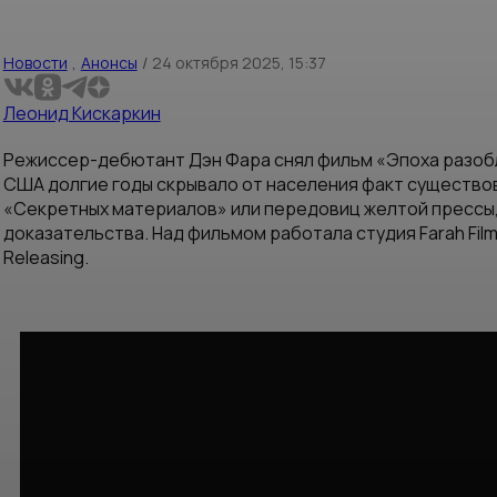
Новости
,
Анонсы
/
24 октября 2025, 15:37
Леонид Кискаркин
Режиссер-дебютант Дэн Фара снял фильм «Эпоха разобл
США долгие годы скрывало от населения факт существов
«Секретных материалов» или передовиц желтой прессы,
доказательства. Над фильмом работала студия Farah Fil
Releasing.