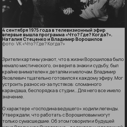
4 сентября 1975 года в телевизионный эфир
впервые вышла программа «Что? Где? Когда?».
Наталия Стеценко и Владимир Ворошилов
фото: VK «Что? Где? Когда?»
Зрители картины узнают, что в жизни Ворошилова было
немало мистического, он верил в знаки и судьбу, был
крайне внимателен к деталям и мелочам. Владимир
Яковлевич тщательно готовился к каждому эфиру. Мог
устроить разнос из-за пустяков: сломанного
карандаша, беспорядка в студии… Для него все имело
значение.
О характере «господина ведущего» ходили легенды.
Утверждали, что работать с Ворошиловым могут
только сумасшедшие. Об этом говорили и будущей