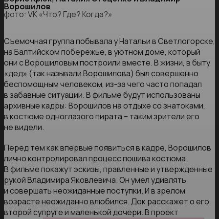
Ворошилов
фото: VK «Что? Где? Когда?»
Съемочная группа побывала у Натальи в Светлогорске,
на Балтийском побережье, в уютном доме, который
они с Ворошиловым построили вместе. В жизни, в быту
«дед» (так называли Ворошилова) был совершенно
беспомощным человеком, из-за чего часто попадал
в забавные ситуации. В фильме будут использованы
архивные кадры: Ворошилов на отдыхе со знатоками,
в костюме одноглазого пирата – таким зрители его
не видели.
Перед тем как впервые появиться в кадре, Ворошилов
лично контролировал процесс пошива костюма.
В фильме покажут эскизы, правленные и утвержденные
рукой Владимира Яковлевича. Он умел удивлять
и совершать неожиданные поступки. И в зрелом
возрасте неожиданно влюбился. Док расскажет о его
второй супруге и маленькой дочери. В проект