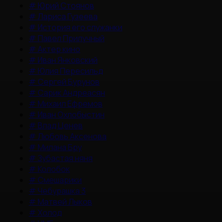
#
Юрий Стоянов
#
Лариса Гузеева
#
История его служанки
#
Павел Прилучный
#
Актер кино
#
Иван Янковский
#
Юлия Пересильд
#
Сергей Бурунов
#
Сарик Андреасян
#
Михаил Ефремов
#
Иван Охлобыстин
#
Влад Ценев
#
Любовь Аксенова
#
Милана Бру
#
Зубастая няня
#
Колобок
#
Смешарики
#
Чебурашка 3
#
Матвей Лыков
#
Холод