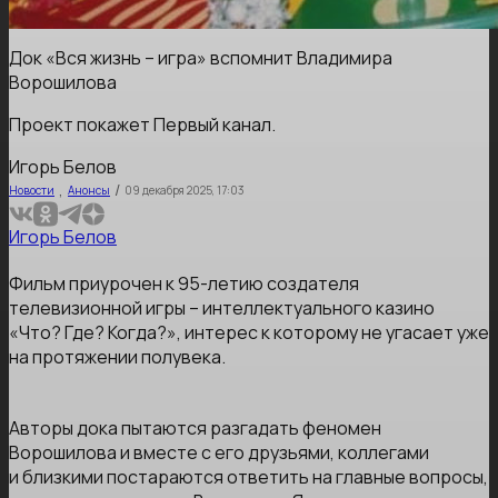
Док «Вся жизнь – игра» вспомнит Владимира
Ворошилова
Проект покажет Первый канал.
Игорь Белов
,
/
Новости
Анонсы
09 декабря 2025, 17:03
Игорь Белов
Фильм приурочен к 95-летию создателя
телевизионной игры – интеллектуального казино
«Что? Где? Когда?», интерес к которому не угасает уже
на протяжении полувека.
Авторы дока пытаются разгадать феномен
Ворошилова и вместе с его друзьями, коллегами
и близкими постараются ответить на главные вопросы,