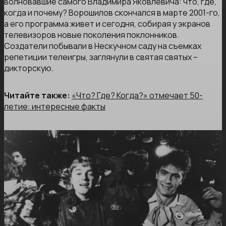
волновавшие самого Владимира Яковлевича: что, где,
когда и почему? Ворошилов скончался в марте 2001-го,
а его программа живет и сегодня, собирая у экранов
телевизоров новые поколения поклонников.
Создатели побывали в Нескучном саду на съемках
репетиции телеигры, заглянули в святая святых –
дикторскую.
Читайте также:
«Что? Где? Когда?» отмечает 50-
летие: интересные факты