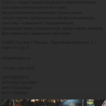
DOC.ru — индустриальное медиа о самом значимом
в документальном кино и не только.
Мы рассказываем о киноиндустрии в целом,
предоставляя трибуну всему профессиональному
цеху. Мы — комьюнити, объединяющее
производителей, кинокритиков, прокатчиков, лидеров
фестивального движения и зрителей.
115093, Россия, г. Москва, Партийный переулок, д. 1,
корп. 57, стр. 3
info@nmgdoc.ru
+7 (495) 937-6170
ОКП 000122275
ОГРН 1027700418811
ИНН 7704241848
КПП 772501001