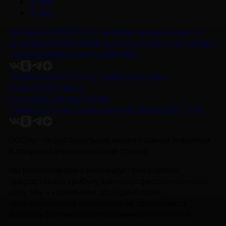
#
НМГ
#
док
Контакты
Об НМГ ДОК
Предложите идею
Новости
Интервью
Рецензии
Обзоры
Анонсы
Снимается кино
Энциклопедия
Проекты НМГ ДОК
Контакты
Об НМГ ДОК
Предложите идею
Новости
Интервью
Рецензии
Обзоры
Анонсы
Снимается кино
Энциклопедия
Проекты НМГ ДОК
DOC.ru — индустриальное медиа о самом значимом
в документальном кино и не только.
Мы рассказываем о киноиндустрии в целом,
предоставляя трибуну всему профессиональному
цеху. Мы — комьюнити, объединяющее
производителей, кинокритиков, прокатчиков,
лидеров фестивального движения и зрителей.