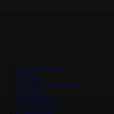
#
Документальное кино
#
НМГ ДОК
#
Фестивали
#
Что мы знаем о планете Земля
#
Цикл Великие
#
Алексей Гуськов
#
Марк Эйдельштейн
#
Никита Кологривый
#
Главные Сериалы