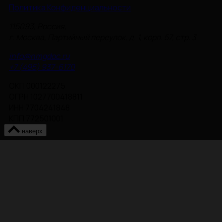
Политика Конфиденциальности
115093, Россия,
г. Москва, Партийный переулок, д. 1, корп. 57, стр. 3
info@nmgdoc.ru
+7 (495) 937-6170
ОКП 000122275
ОГРН 1027700418811
ИНН 7704241848
КПП 772501001
наверх