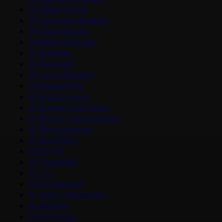
#
Саша Петров
#
Смотреть фильмы
#
Юра Борисов
#
Мария Аронова
#
Трейлер
#
Рецензия
#
После Фишера
#
Война и Мир
#
Новости кино
#
Андрей Золотарев
#
Федор Добронравов
#
Обзор фильма
#
Фонд Кино
#
РЕН ТВ
#
Домашний
#
СТС
#
Пятый канал
#
Чайка Терешкова
#
Невский
#
Интервью