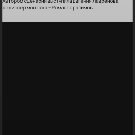
Автором сценария выступила Евгения Лавренова,
режиссер монтажа – Роман Герасимов.