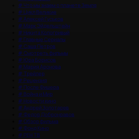
#
Что мы знаем о планете Земля
#
Цикл Великие
#
Алексей Гуськов
#
Марк Эйдельштейн
#
Никита Кологривый
#
Главные Сериалы
#
Саша Петров
#
Смотреть фильмы
#
Юра Борисов
#
Мария Аронова
#
Трейлер
#
Рецензия
#
После Фишера
#
Война и Мир
#
Новости кино
#
Андрей Золотарев
#
Федор Добронравов
#
Обзор фильма
#
Фонд Кино
#
РЕН ТВ