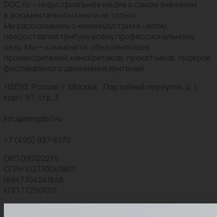
DOC.ru — индустриальное медиа о самом значимом
в документальном кино и не только.
Мы рассказываем о киноиндустрии в целом,
предоставляя трибуну всему профессиональному
цеху. Мы — комьюнити, объединяющее
производителей, кинокритиков, прокатчиков, лидеров
фестивального движения и зрителей.
115093, Россия, г. Москва, Партийный переулок, д. 1,
корп. 57, стр. 3
info@nmgdoc.ru
+7 (495) 937-6170
ОКП 000122275
ОГРН 1027700418811
ИНН 7704241848
КПП 772501001