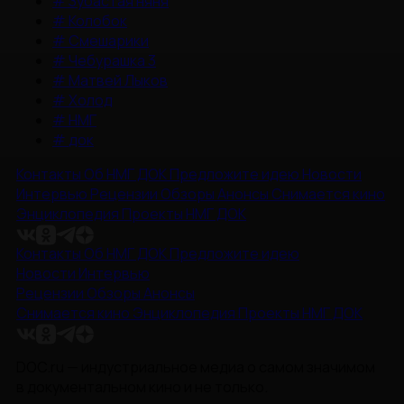
#
Зубастая няня
#
Колобок
#
Смешарики
#
Чебурашка 3
#
Матвей Лыков
#
Холод
#
НМГ
#
док
Контакты
Об НМГ ДОК
Предложите идею
Новости
Интервью
Рецензии
Обзоры
Анонсы
Снимается кино
Энциклопедия
Проекты НМГ ДОК
Контакты
Об НМГ ДОК
Предложите идею
Новости
Интервью
Рецензии
Обзоры
Анонсы
Снимается кино
Энциклопедия
Проекты НМГ ДОК
DOC.ru — индустриальное медиа о самом значимом
в документальном кино и не только.