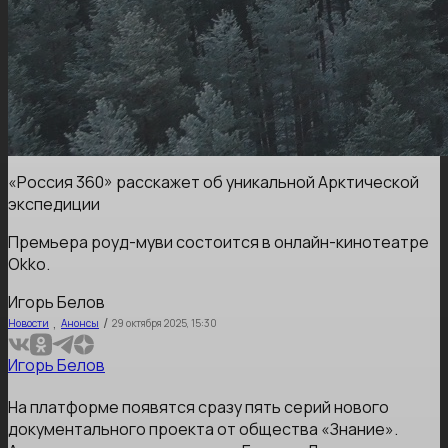
«Россия 360» расскажет об уникальной Арктической
экспедиции
Премьера роуд-муви состоится в онлайн-кинотеатре
Okko.
Игорь Белов
,
/
Новости
Анонсы
29 октября 2025, 15:30
Игорь Белов
На платформе появятся сразу пять серий нового
документального проекта от общества «Знание».