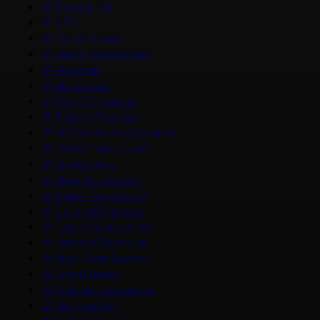
#
Домашний
#
СТС
#
Пятый канал
#
Чайка Терешкова
#
Невский
#
Интервью
#
Юрий Стоянов
#
Лариса Гузеева
#
История его служанки
#
Павел Прилучный
#
Актер кино
#
Иван Янковский
#
Юлия Пересильд
#
Сергей Бурунов
#
Сарик Андреасян
#
Михаил Ефремов
#
Иван Охлобыстин
#
Влад Ценев
#
Любовь Аксенова
#
Милана Бру