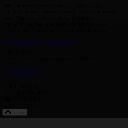
Мы рассказываем о киноиндустрии в целом,
предоставляя трибуну всему профессиональному
цеху. Мы — комьюнити, объединяющее
производителей, кинокритиков, прокатчиков,
лидеров фестивального движения и зрителей.
Политика Конфиденциальности
115093, Россия,
г. Москва, Партийный переулок, д. 1, корп. 57, стр. 3
info@nmgdoc.ru
+7 (495) 937-6170
ОКП 000122275
ОГРН 1027700418811
ИНН 7704241848
КПП 772501001
наверх