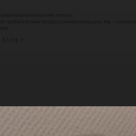
ументальном кино и не только.
яя трибуну всему профессиональному цеху. Мы — комью
лей.
 57, стр. 3