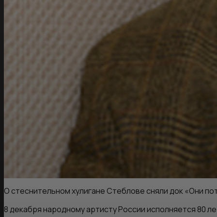
О стеснительном хулигане Стеблове сняли док «Они по
8 декабря народному артисту России исполняется 80 ле