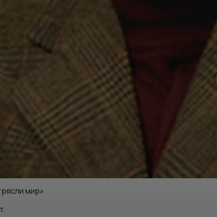
трясли мир»
т.