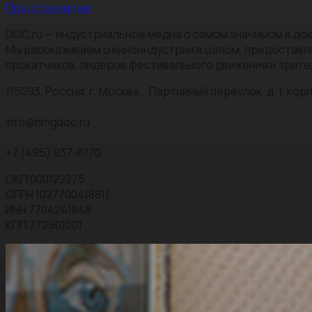
Предложи идею
DOC.ru — индустриальное медиа о самом значимом в док
Мы рассказываем о киноиндустрии в целом, предоставл
прокатчиков, лидеров фестивального движения и зрите
115093, Россия, г. Москва, Партийный переулок, д. 1, корп.
info@nmgdoc.ru
+7 (495) 937-6170
ОКП 000122275
ОГРН 1027700418811
ИНН 7704241848
КПП 772501001