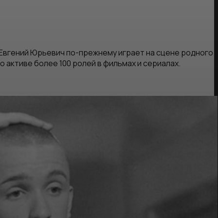
 Евгений Юрьевич по-прежнему играет на сцене родного
о активе более 100 ролей в фильмах и сериалах.