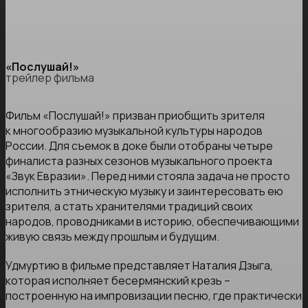
«Послушай!»
трейлер фильма
Фильм «Послушай!» призван приобщить зрителя
к многообразию музыкальной культуры народов
России. Для съемок в доке были отобраны четыре
финалиста разных сезонов музыкального проекта
«Звук Евразии». Перед ними стояла задача не просто
исполнить этническую музыку и заинтересовать ею
зрителя, а стать хранителями традиций своих
народов, проводниками в историю, обеспечивающими
живую связь между прошлым и будущим.
Удмуртию в фильме представляет Наталия Дзыга,
которая исполняет бесермянский крезь –
построенную на импровизации песню, где практически