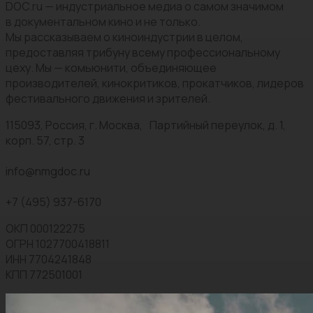
DOC.ru — индустриальное медиа о самом значимом
в документальном кино и не только.
Мы рассказываем о киноиндустрии в целом,
предоставляя трибуну всему профессиональному
цеху. Мы — комьюнити, объединяющее
производителей, кинокритиков, прокатчиков, лидеров
фестивального движения и зрителей.
115093, Россия, г. Москва, Партийный переулок, д. 1,
корп. 57, стр. 3
info@nmgdoc.ru
+7 (495) 937-6170
ОКП 000122275
ОГРН 1027700418811
ИНН 7704241848
КПП 772501001