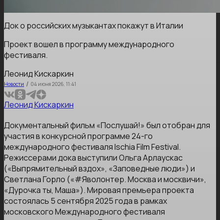
Док о российских музыкантах покажут в Италии
Проект вошел в программу международного
фестиваля.
Леонид Кискаркин
/
Новости
04 июня 2026, 11:41
Леонид Кискаркин
Документальный фильм «Послушай!» был отобран для
участия в конкурсной программе 24-го
международного фестиваля Ischia Film Festival.
Режиссерами дока выступили Ольга Арлаускас
(«Выпрямительный вздох», «Заповедные люди») и
Светлана Горло («#Яволонтер. Москва и москвичи»,
«Дурочка ты, Маша»). Мировая премьера проекта
состоялась 5 сентября 2025 года в рамках
московского Международного фестиваля