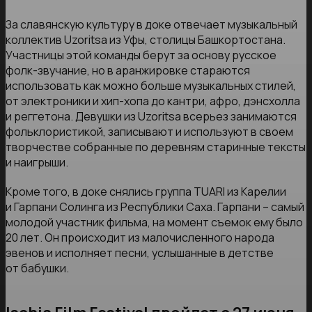
За славянскую культуру в доке отвечает музыкальный
коллектив Uzoritsa из Уфы, столицы Башкортостана.
Участницы этой команды берут за основу русское
фолк-звучание, но в аранжировке стараются
использовать как можно больше музыкальных стилей,
от электроники и хип-хопа до кантри, афро, дэнсхолла
и реггетона. Девушки из Uzoritsa всерьез занимаются
фольклористикой, записывают и используют в своем
творчестве собранные по деревням старинные тексты
и наигрыши.
Кроме того, в доке снялись группа TUARI из Карелии
и Гарпани Солинга из Республики Саха. Гарпани – самый
молодой участник фильма, на момент съемок ему было
20 лет. Он происходит из малочисленного народа
эвенов и исполняет песни, услышанные в детстве
от бабушки.