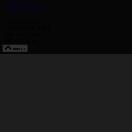
info@nmgdoc.ru
+7 (495) 937-6170
ОКП 000122275
ОГРН 1027700418811
ИНН 7704241848
КПП 772501001
наверх