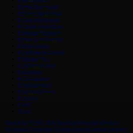
#
Актер кино
#
Иван Янковский
#
Юлия Пересильд
#
Сергей Бурунов
#
Сарик Андреасян
#
Михаил Ефремов
#
Иван Охлобыстин
#
Влад Ценев
#
Любовь Аксенова
#
Милана Бру
#
Зубастая няня
#
Колобок
#
Смешарики
#
Чебурашка 3
#
Матвей Лыков
#
Холод
#
НМГ
#
док
Контакты
Об НМГ ДОК
Предложите идею
Новости
Интервью
Рецензии
Обзоры
Анонсы
Снимается кино