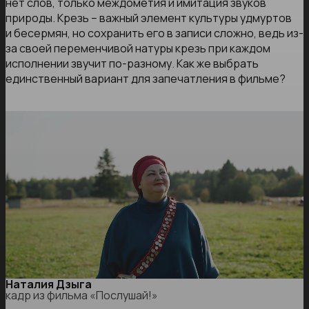
нет слов, только междометия и имитация звуков
природы. Крезь – важный элемент культуры удмуртов
и бесермян, но сохранить его в записи сложно, ведь из-
за своей переменчивой натуры крезь при каждом
исполнении звучит по-разному. Как же выбрать
единственный вариант для запечатления в фильме?
Наталия Дзыга
кадр из фильма «Послушай!»