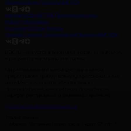
Энциклопедия
Проекты НМГ ДОК
Контакты
Об НМГ ДОК
Предложите идею
Новости
Интервью
Рецензии
Обзоры
Анонсы
Снимается кино
Энциклопедия
Проекты НМГ ДОК
DOC.ru — индустриальное медиа о самом значимом
в документальном кино и не только.
Мы рассказываем о киноиндустрии в целом,
предоставляя трибуну всему профессиональному
цеху. Мы — комьюнити, объединяющее
производителей, кинокритиков, прокатчиков,
лидеров фестивального движения и зрителей.
Политика Конфиденциальности
115093, Россия,
г. Москва, Партийный переулок, д. 1, корп. 57, стр. 3