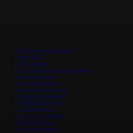
#
Документальное кино
#
НМГ ДОК
#
Фестивали
#
Что мы знаем о планете Земля
#
Цикл Великие
#
Алексей Гуськов
#
Марк Эйдельштейн
#
Никита Кологривый
#
Главные Сериалы
#
Саша Петров
#
Смотреть фильмы
#
Юра Борисов
#
Мария Аронова