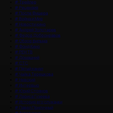
#
Трейлер
#
Рецензия
#
После Фишера
#
Война и Мир
#
Новости кино
#
Андрей Золотарев
#
Федор Добронравов
#
Обзор фильма
#
Фонд Кино
#
РЕН ТВ
#
Домашний
#
СТС
#
Пятый канал
#
Чайка Терешкова
#
Невский
#
Интервью
#
Юрий Стоянов
#
Лариса Гузеева
#
История его служанки
#
Павел Прилучный