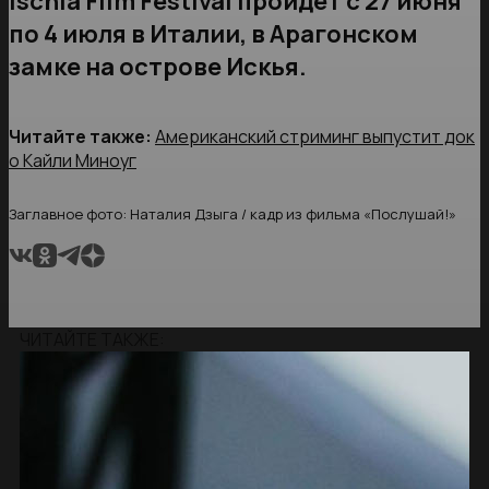
Ischia Film Festival пройдет с 27 июня
по 4 июля в Италии, в Арагонском
замке на острове Искья.
Читайте также:
Американский стриминг выпустит док
о Кайли Миноуг
Заглавное фото: Наталия Дзыга / кадр из фильма «Послушай!»
ЧИТАЙТЕ ТАКЖЕ: