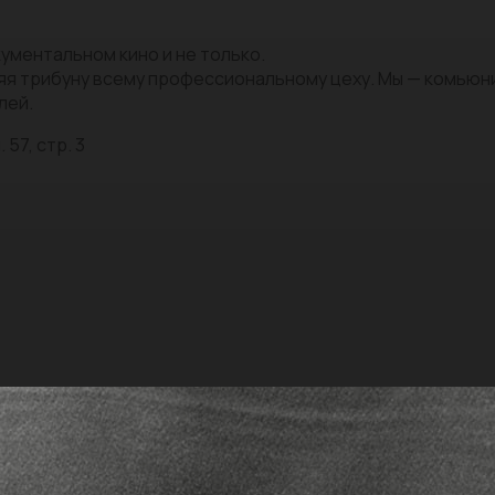
ументальном кино и не только.
яя трибуну всему профессиональному цеху. Мы — комью
лей.
 57, стр. 3