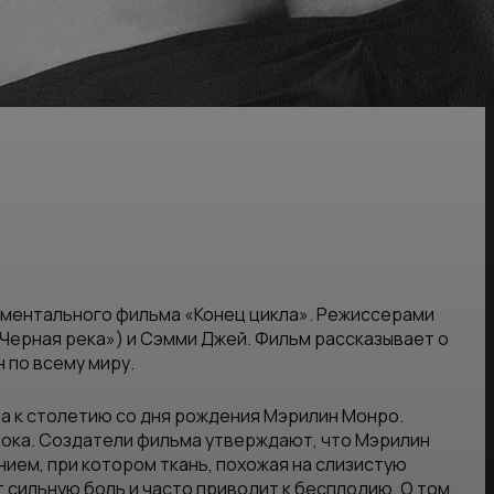
ументального фильма «Конец цикла». Режиссерами
«Черная река») и Сэмми Джей. Фильм рассказывает о
 по всему миру.
а к столетию со дня рождения Мэрилин Монро.
дока. Создатели фильма утверждают, что Мэрилин
ием, при котором ткань, похожая на слизистую
 сильную боль и часто приводит к бесплодию. О том,