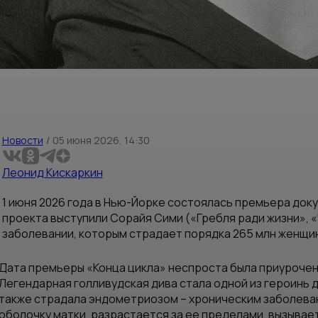
Новости
/
05 июня 2026, 14:30
Леонид Кискаркин
1 июня 2026 года в Нью-Йорке состоялась премьера док
проекта выступили Сорайя Сими («Гребля ради жизни», 
заболевании, которым страдает порядка 265 млн женщин
Дата премьеры «Конца цикла» неспроста была приурочен
Легендарная голливудская дива стала одной из героинь 
также страдала эндометриозом – хроническим заболеван
оболочку матки, разрастается за ее пределами, вызывает