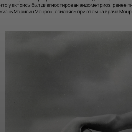
что у актрисы был диагностирован эндометриоз, ранее п
жизнь Мэрилин Монро», ссылаясь при этом на врача Монр