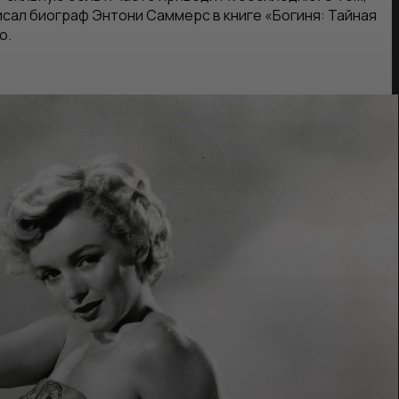
исал биограф Энтони Саммерс в книге «Богиня: Тайная
о.