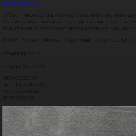
Предложи идею
DOC.ru — индустриальное медиа о самом значимом в док
Мы рассказываем о киноиндустрии в целом, предоставл
прокатчиков, лидеров фестивального движения и зрите
115093, Россия, г. Москва, Партийный переулок, д. 1, корп.
info@nmgdoc.ru
+7 (495) 937-6170
ОКП 000122275
ОГРН 1027700418811
ИНН 7704241848
КПП 772501001