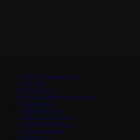
#
Документальное кино
#
НМГ ДОК
#
Фестивали
#
Что мы знаем о планете Земля
#
Цикл Великие
#
Алексей Гуськов
#
Марк Эйдельштейн
#
Никита Кологривый
#
Главные Сериалы
#
Саша Петров