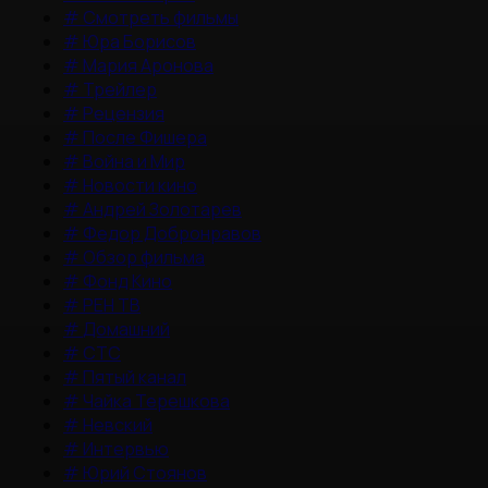
#
Смотреть фильмы
#
Юра Борисов
#
Мария Аронова
#
Трейлер
#
Рецензия
#
После Фишера
#
Война и Мир
#
Новости кино
#
Андрей Золотарев
#
Федор Добронравов
#
Обзор фильма
#
Фонд Кино
#
РЕН ТВ
#
Домашний
#
СТС
#
Пятый канал
#
Чайка Терешкова
#
Невский
#
Интервью
#
Юрий Стоянов