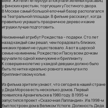
веке. Жители Петербурга покупали зеленых красавиц
у финских крестьян, торгующих у Гостиного двора.
В Москве самый большой елочный базар располагался
на Театральной площади. В фильме расскажут, когда
правильно украшать праздничное дерево и какие
игрушки лучше подготовить.
Неизменный атрибут Рождества – подарки. Сто лет
назад каждый сам решал, чем порадовать близких,
никаких правил не существовало. А вот в царской
семье на именины, Рождество и Пасху всем дочкам
вручали по одной жемчужине и бриллианту.
К совершеннолетию у каждой девушки должно было
быть по нитке идеально ровного жемчуга и по
бриллиантовому колье.
Из фильма зрители узнают, что сегодня в нашей стране
у Деда Мороза есть несколько домов. Первый
появился в Архангельске в 1980 году. В 1995-м
запустился проект «Сказочная Лапландия». И в 1998-м
был построен дом в Великом Устюге. Должность Деда