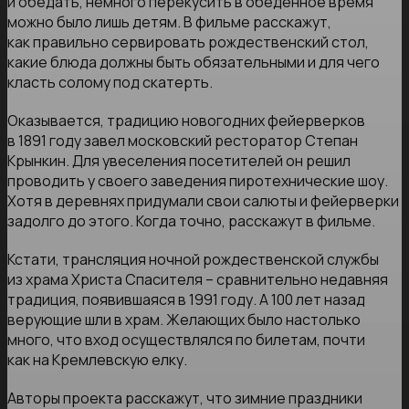
и обедать, немного перекусить в обеденное время
можно было лишь детям. В фильме расскажут,
как правильно сервировать рождественский стол,
какие блюда должны быть обязательными и для чего
класть солому под скатерть.
Оказывается, традицию новогодних фейерверков
в 1891 году завел московский ресторатор Степан
Крынкин. Для увеселения посетителей он решил
проводить у своего заведения пиротехнические шоу.
Хотя в деревнях придумали свои салюты и фейерверки
задолго до этого. Когда точно, расскажут в фильме.
Кстати, трансляция ночной рождественской службы
из храма Христа Спасителя – сравнительно недавняя
традиция, появившаяся в 1991 году. А 100 лет назад
верующие шли в храм. Желающих было настолько
много, что вход осуществлялся по билетам, почти
как на Кремлевскую елку.
Авторы проекта расскажут, что зимние праздники