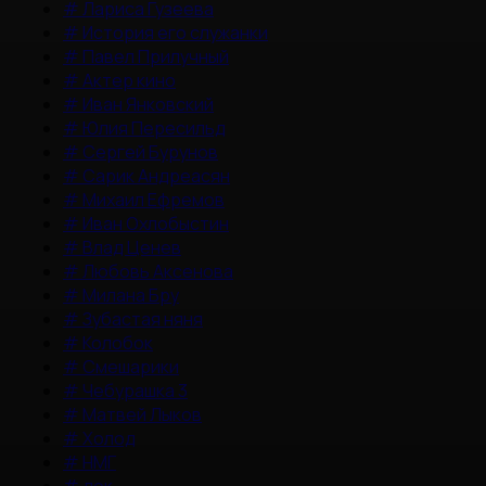
#
Лариса Гузеева
#
История его служанки
#
Павел Прилучный
#
Актер кино
#
Иван Янковский
#
Юлия Пересильд
#
Сергей Бурунов
#
Сарик Андреасян
#
Михаил Ефремов
#
Иван Охлобыстин
#
Влад Ценев
#
Любовь Аксенова
#
Милана Бру
#
Зубастая няня
#
Колобок
#
Смешарики
#
Чебурашка 3
#
Матвей Лыков
#
Холод
#
НМГ