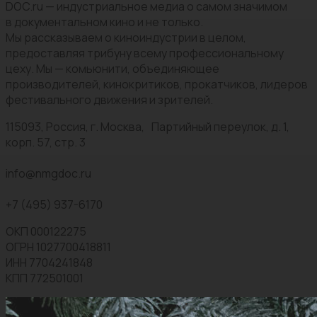
DOC.ru — индустриальное медиа о самом значимом
в документальном кино и не только.
Мы рассказываем о киноиндустрии в целом,
предоставляя трибуну всему профессиональному
цеху. Мы — комьюнити, объединяющее
производителей, кинокритиков, прокатчиков, лидеров
фестивального движения и зрителей.
115093, Россия, г. Москва, Партийный переулок, д. 1,
корп. 57, стр. 3
info@nmgdoc.ru
+7 (495) 937-6170
ОКП 000122275
ОГРН 1027700418811
ИНН 7704241848
КПП 772501001