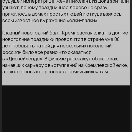
будущей императрице, жене Николая І. Из дока зрители
узнают, почему праздничное дерево не сразу
прижилось в домах простых людей и откуда взялось
всем известное выражение «елки-палки».
Главный новогодний бал – Кремлевская елка – в долгие
новогодние праздники проводится в стране уже 80
лет, побывать на ней для нескольких поколений
россиян было все равно что оказаться
в «Диснейленде». В фильме расскажут об актерах,
начавших карьеру с выступлений на Кремлевской елке,
а также о новых персонажах, появившихся там.