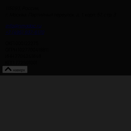
115093, Россия,
г. Москва, Партийный переулок, д. 1, корп. 57, стр. 3
info@nmgdoc.ru
+7 (495) 937-6170
ОКП 000122275
ОГРН 1027700418811
ИНН 7704241848
КПП 772501001
наверх