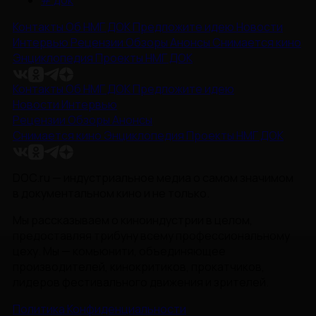
#
док
Контакты
Об НМГ ДОК
Предложите идею
Новости
Интервью
Рецензии
Обзоры
Анонсы
Снимается кино
Энциклопедия
Проекты НМГ ДОК
Контакты
Об НМГ ДОК
Предложите идею
Новости
Интервью
Рецензии
Обзоры
Анонсы
Снимается кино
Энциклопедия
Проекты НМГ ДОК
DOC.ru — индустриальное медиа о самом значимом
в документальном кино и не только.
Мы рассказываем о киноиндустрии в целом,
предоставляя трибуну всему профессиональному
цеху. Мы — комьюнити, объединяющее
производителей, кинокритиков, прокатчиков,
лидеров фестивального движения и зрителей.
Политика Конфиденциальности