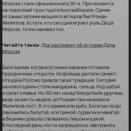
Мороза стала официальной в 90-е. Претендента
на сказочный трон тщательно выбирали. Одним
из самых запоминающихся актеров был Роман
Филиппов. Кстати, кто сегодня играет роль Деда
Мороза, точно неизвестно.
Читайте также:
Док расскажет об истории Деда
Мороза
Было время, когда вся семья заранее готовила
праздничные открытки. Из фильма зрители узнают,
откуда в Россию пришла такая традиция. Сегодня
на новогоднем столе мандарины, сельдь под шубой
и салат оливье. Но 100 лет назад блюда были другими,
ведь за шесть недель до Рождества начинался
Филиппов пост. В это время ели рыбу. Богатые люди
лакомились белугой, осетриной, судаком и навагой,
а бедняки довольствовались лещом и щукой.
В последний день поста запрещалось завтракать