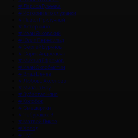
#
Лариса Гузеева
#
История его служанки
#
Павел Прилучный
#
Актер кино
#
Иван Янковский
#
Юлия Пересильд
#
Сергей Бурунов
#
Сарик Андреасян
#
Михаил Ефремов
#
Иван Охлобыстин
#
Влад Ценев
#
Любовь Аксенова
#
Милана Бру
#
Зубастая няня
#
Колобок
#
Смешарики
#
Чебурашка 3
#
Матвей Лыков
#
Холод
#
НМГ