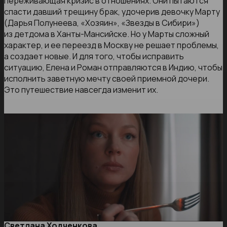
переживающая кризис в отношениях. Они пытаются
спасти давший трещину брак, удочерив девочку Марту
(Дарья Полунеева, «Хозяин», «Звезды в Сибири»)
из детдома в Ханты-Мансийске. Но у Марты сложный
характер, и ее переезд в Москву не решает проблемы,
а создает новые. И для того, чтобы исправить
ситуацию, Елена и Роман отправляются в Индию, чтобы
исполнить заветную мечту своей приемной дочери.
Это путешествие навсегда изменит их.
Светлана Ходченкова