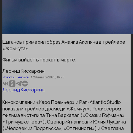
Цыганов примерил образ Амаяка Акопяна в трейлере
«Жемчуга»
Фильм выйдет в прокат в марте.
Леонид Кискаркин
,
/
Новости
Анонсы
29 января 2026, 16:25
Леонид Кискаркин
Кинокомпании «Каро Премьер» и Pan-Atlantic Studio
показали трейлер драмеди «Жемчуг». Режиссером
фильма выступила Тина Баркалая («Сказки Гофмана»,
«Три мушкетера»). Сценарий написали Юлия Лукшина
(«Человек из Подольска», «Оптимисты») и Светлана