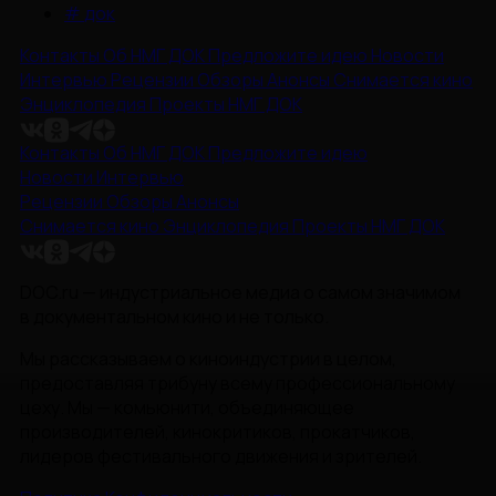
#
док
Контакты
Об НМГ ДОК
Предложите идею
Новости
Интервью
Рецензии
Обзоры
Анонсы
Снимается кино
Энциклопедия
Проекты НМГ ДОК
Контакты
Об НМГ ДОК
Предложите идею
Новости
Интервью
Рецензии
Обзоры
Анонсы
Снимается кино
Энциклопедия
Проекты НМГ ДОК
DOC.ru — индустриальное медиа о самом значимом
в документальном кино и не только.
Мы рассказываем о киноиндустрии в целом,
предоставляя трибуну всему профессиональному
цеху. Мы — комьюнити, объединяющее
производителей, кинокритиков, прокатчиков,
лидеров фестивального движения и зрителей.