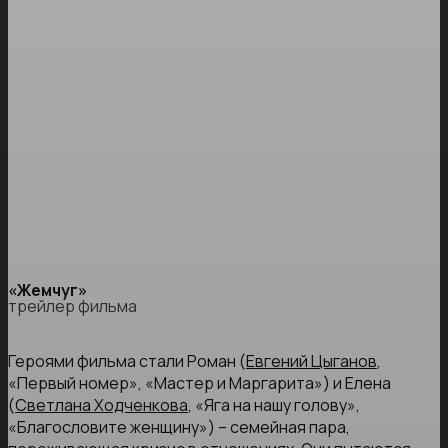
«Жемчуг»
трейлер фильма
Героями фильма стали Роман (
Евгений Цыганов
,
«Первый номер», «Мастер и Маргарита») и Елена
(
Светлана Ходченкова
, «Яга на нашу голову»,
«Благословите женщину») – семейная пара,