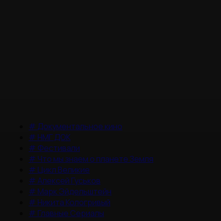
#
Документальное кино
#
НМГ ДОК
#
Фестивали
#
Что мы знаем о планете Земля
#
Цикл Великие
#
Алексей Гуськов
#
Марк Эйдельштейн
#
Никита Кологривый
#
Главные Сериалы