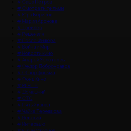
#
Саша Петров
#
Смотреть фильмы
#
Юра Борисов
#
Мария Аронова
#
Трейлер
#
Рецензия
#
После Фишера
#
Война и Мир
#
Новости кино
#
Андрей Золотарев
#
Федор Добронравов
#
Обзор фильма
#
Фонд Кино
#
РЕН ТВ
#
Домашний
#
СТС
#
Пятый канал
#
Чайка Терешкова
#
Невский
#
Интервью
#
Юрий Стоянов