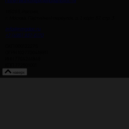
Политика Конфиденциальности
115093, Россия,
г. Москва, Партийный переулок, д. 1, корп. 57, стр. 3
info@nmgdoc.ru
+7 (495) 937-6170
ОКП 000122275
ОГРН 1027700418811
ИНН 7704241848
КПП 772501001
наверх