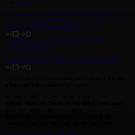
#
док
Контакты
Об НМГ ДОК
Предложите идею
Новости
Интервью
Рецензии
Обзоры
Анонсы
Снимается кино
Энциклопедия
Проекты НМГ ДОК
Контакты
Об НМГ ДОК
Предложите идею
Новости
Интервью
Рецензии
Обзоры
Анонсы
Снимается кино
Энциклопедия
Проекты НМГ ДОК
DOC.ru — индустриальное медиа о самом значимом
в документальном кино и не только.
Мы рассказываем о киноиндустрии в целом,
предоставляя трибуну всему профессиональному
цеху. Мы — комьюнити, объединяющее
производителей, кинокритиков, прокатчиков,
лидеров фестивального движения и зрителей.
Политика Конфиденциальности