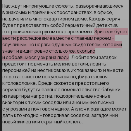
Нас ждут интригующие сюжеты, разворачивающиеся
в знакомых и привычных пространствах: в офисе,
на даче или в многоквартирном доме. Каждая серия
будет представлять собой герметичный детектив
с ограниченным кругом подозреваемых.
Зритель будет
вести расследование вместе с главным героем –
случайным, но неравнодушным свидетелем, который
знает и видит ровно столько же, сколько
и собравшиеся у экрана люди
. Любителям загадок
предстоит подмечать мелкие детали, ловить
персонажей на нестыковках в их показаниях и вместе
с протагонистом по кусочкам подбирать ключ
к головоломке. Среди сюжетов предстоящего
сериала будут внезапное помешательство бабушки
из квартиры напротив, подозрительные ночные
визитеры к тихим соседям или анонимные письма
с угрозами в почтовом ящике. А ключ к разгадке может
дать кто угодно – говорливая соседка, загадочный
новый жилец или скрытный коллега.