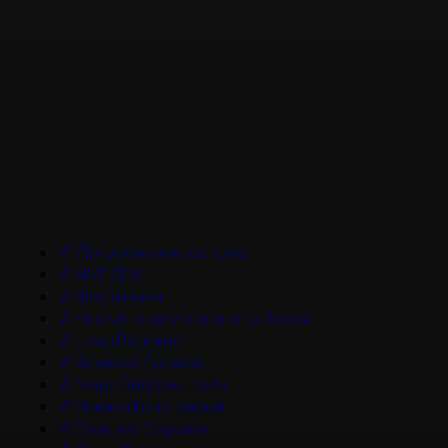
#
Документальное кино
#
НМГ ДОК
#
Фестивали
#
Что мы знаем о планете Земля
#
Цикл Великие
#
Алексей Гуськов
#
Марк Эйдельштейн
#
Никита Кологривый
#
Главные Сериалы