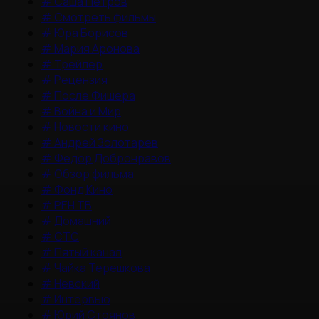
#
Саша Петров
#
Смотреть фильмы
#
Юра Борисов
#
Мария Аронова
#
Трейлер
#
Рецензия
#
После Фишера
#
Война и Мир
#
Новости кино
#
Андрей Золотарев
#
Федор Добронравов
#
Обзор фильма
#
Фонд Кино
#
РЕН ТВ
#
Домашний
#
СТС
#
Пятый канал
#
Чайка Терешкова
#
Невский
#
Интервью
#
Юрий Стоянов