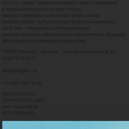
DOC.ru — индустриальное медиа о самом значимом
в документальном кино и не только.
Мы рассказываем о киноиндустрии в целом,
предоставляя трибуну всему профессиональному
цеху. Мы — комьюнити, объединяющее
производителей, кинокритиков, прокатчиков, лидеров
фестивального движения и зрителей.
115093, Россия, г. Москва, Партийный переулок, д. 1,
корп. 57, стр. 3
info@nmgdoc.ru
+7 (495) 937-6170
ОКП 000122275
ОГРН 1027700418811
ИНН 7704241848
КПП 772501001