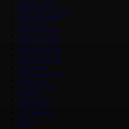
#
Лариса Гузеева
#
История его служанки
#
Павел Прилучный
#
Актер кино
#
Иван Янковский
#
Юлия Пересильд
#
Сергей Бурунов
#
Сарик Андреасян
#
Михаил Ефремов
#
Иван Охлобыстин
#
Влад Ценев
#
Любовь Аксенова
#
Милана Бру
#
Зубастая няня
#
Колобок
#
Смешарики
#
Чебурашка 3
#
Матвей Лыков
#
Холод
#
НМГ