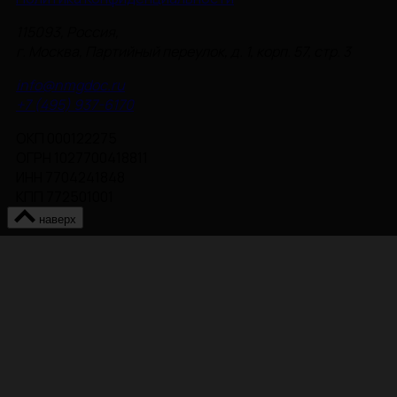
115093, Россия,
г. Москва, Партийный переулок, д. 1, корп. 57, стр. 3
info@nmgdoc.ru
+7 (495) 937-6170
ОКП 000122275
ОГРН 1027700418811
ИНН 7704241848
КПП 772501001
наверх