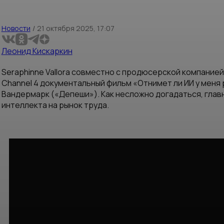
Новости
/
21 октября 2025, 17:07
Леонид Кискаркин
Seraphinne Vallora совместно с продюсерской компанией 
Channel 4 документальный фильм «Отнимет ли ИИ у меня
Вандермарк («Депеши»). Как несложно догадаться, глав
интеллекта на рынок труда.