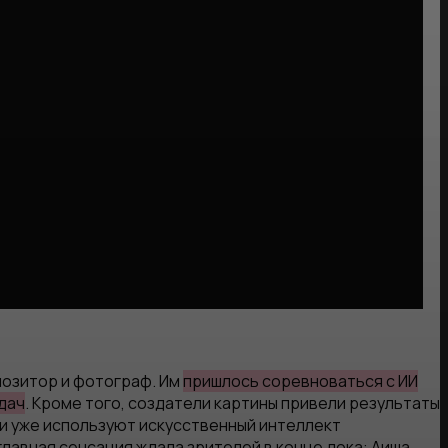
позитор и фотограф. Им
пришлось соревноваться с ИИ
дач
. Кроме того, создатели картины привели результаты
и уже используют искусственный интеллект
главная сенсация ждала зрителей в конце дока: Аиша