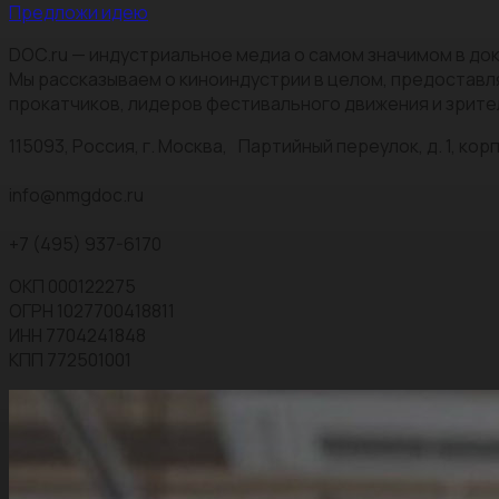
Предложи идею
DOC.ru — индустриальное медиа о самом значимом в док
Мы рассказываем о киноиндустрии в целом, предоставл
прокатчиков, лидеров фестивального движения и зрите
115093, Россия, г. Москва, Партийный переулок, д. 1, корп.
info@nmgdoc.ru
+7 (495) 937-6170
ОКП 000122275
ОГРН 1027700418811
ИНН 7704241848
КПП 772501001