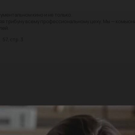
ументальном кино и не только.
яя трибуну всему профессиональному цеху. Мы — комью
лей.
 57, стр. 3