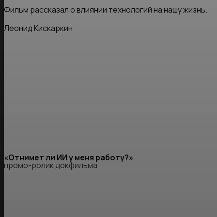
Фильм рассказал о влиянии технологий на нашу жизнь.
Леонид Кискаркин
«Отнимет ли ИИ у меня работу?»
промо-ролик докфильма