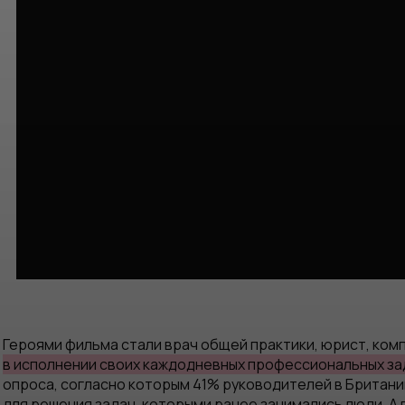
Героями фильма стали врач общей практики, юрист, ком
в исполнении своих каждодневных профессиональных за
опроса, согласно которым 41% руководителей в Британи
для решения задач, которыми ранее занимались люди. А 