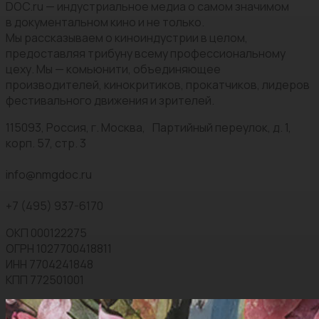
DOC.ru — индустриальное медиа о самом значимом
в документальном кино и не только.
Мы рассказываем о киноиндустрии в целом,
предоставляя трибуну всему профессиональному
цеху. Мы — комьюнити, объединяющее
производителей, кинокритиков, прокатчиков, лидеров
фестивального движения и зрителей.
115093, Россия, г. Москва, Партийный переулок, д. 1,
корп. 57, стр. 3
info@nmgdoc.ru
+7 (495) 937-6170
ОКП 000122275
ОГРН 1027700418811
ИНН 7704241848
КПП 772501001