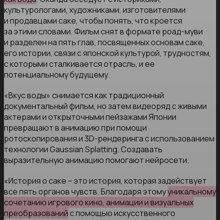
культурологами, художниками, изготовителями
и продавцами саке, чтобы понять, что кроется
за этими словами. Фильм снят в формате роад-муви
и разделен на пять глав, посвященных основам саке,
его истории, связи с японской культурой, трудностям,
с которыми сталкивается отрасль, и ее
потенциальному будущему.
«Вкус воды» снимается как традиционный
документальный фильм, но затем видеоряд с живыми
актерами и открыточными пейзажами Японии
превращают в анимацию при помощи
ротоскопирования и 3D-рендеринга с использованием
технологии Gaussian Splatting. Создавать
выразительную анимацию помогают нейросети.
«История о саке – это история, которая задействует
все пять органов чувств. Благодаря этому
уникальному
сочетанию игрового кино, анимации и визуальных
преобразований
с помощью искусственного