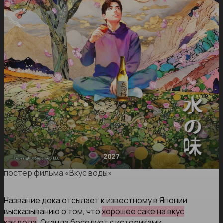
постер фильма «Вкус воды»
Название дока отсылает к известному в Японии
высказыванию о том, что
хорошее саке на вкус
как вода
. Оканда беседует с историками,