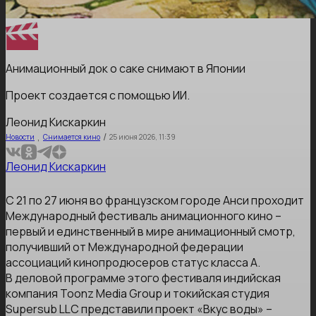
Анимационный док о саке снимают в Японии
Проект создается с помощью ИИ.
Леонид Кискаркин
,
/
Новости
Снимается кино
25 июня 2026, 11:39
Леонид Кискаркин
С 21 по 27 июня во французском городе Анси проходит
Международный фестиваль анимационного кино –
первый и единственный в мире анимационный смотр,
получивший от Международной федерации
ассоциаций кинопродюсеров статус класса А.
В деловой программе этого фестиваля индийская
компания Toonz Media Group и токийская студия
Supersub LLC представили проект «Вкус воды» –