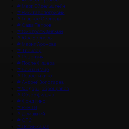
#
Марк Эйдельштейн
#
Никита Кологривый
#
Главные Сериалы
#
Саша Петров
#
Смотреть фильмы
#
Юра Борисов
#
Мария Аронова
#
Трейлер
#
Рецензия
#
После Фишера
#
Война и Мир
#
Новости кино
#
Андрей Золотарев
#
Федор Добронравов
#
Обзор фильма
#
Фонд Кино
#
РЕН ТВ
#
Домашний
#
СТС
#
Пятый канал