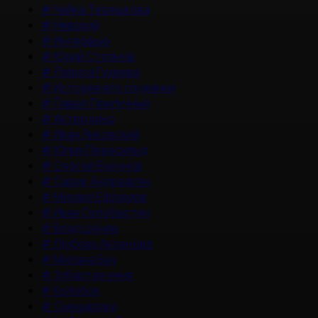
#
Чайка Терешкова
#
Невский
#
Интервью
#
Юрий Стоянов
#
Лариса Гузеева
#
История его служанки
#
Павел Прилучный
#
Актер кино
#
Иван Янковский
#
Юлия Пересильд
#
Сергей Бурунов
#
Сарик Андреасян
#
Михаил Ефремов
#
Иван Охлобыстин
#
Влад Ценев
#
Любовь Аксенова
#
Милана Бру
#
Зубастая няня
#
Колобок
#
Смешарики