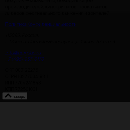
цеху. Мы — комьюнити, объединяющее
производителей, кинокритиков, прокатчиков,
лидеров фестивального движения и зрителей.
Политика Конфиденциальности
115093, Россия,
г. Москва, Партийный переулок, д. 1, корп. 57, стр. 3
info@nmgdoc.ru
+7 (495) 937-6170
ОКП 000122275
ОГРН 1027700418811
ИНН 7704241848
КПП 772501001
наверх