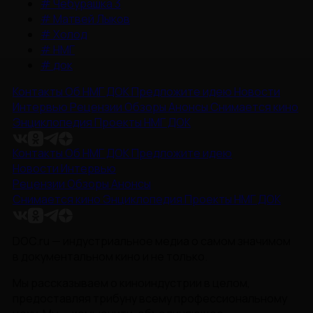
#
Чебурашка 3
#
Матвей Лыков
#
Холод
#
НМГ
#
док
Контакты
Об НМГ ДОК
Предложите идею
Новости
Интервью
Рецензии
Обзоры
Анонсы
Снимается кино
Энциклопедия
Проекты НМГ ДОК
Контакты
Об НМГ ДОК
Предложите идею
Новости
Интервью
Рецензии
Обзоры
Анонсы
Снимается кино
Энциклопедия
Проекты НМГ ДОК
DOC.ru — индустриальное медиа о самом значимом
в документальном кино и не только.
Мы рассказываем о киноиндустрии в целом,
предоставляя трибуну всему профессиональному