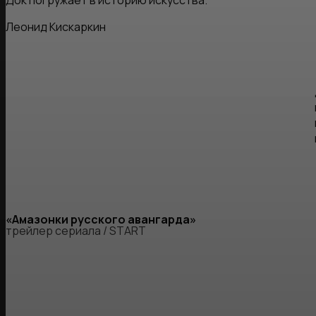
Док погружает в историю искусства.
Леонид Кискаркин
«Амазонки русского авангарда»
трейлер сериала / START