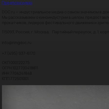
Предложи идею
DOC.ru — индустриальное медиа о самом значимом в док
Мы рассказываем о киноиндустрии в целом, предоставл
прокатчиков, лидеров фестивального движения и зрите
115093, Россия, г. Москва, Партийный переулок, д. 1, корп.
info@nmgdoc.ru
+7 (495) 937-6170
ОКП 000122275
ОГРН 1027700418811
ИНН 7704241848
КПП 772501001