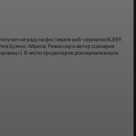
 получил награду на фестивале веб-сериалов BUEIFF,
я в Буэнос-Айресе. Режиссер и автор сценария
окровищ»). В число продюсеров доксериала вошла