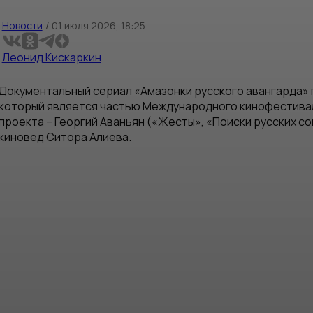
Новости
/
01 июля 2026, 18:25
Леонид Кискаркин
Документальный сериал «
Амазонки русского авангарда
»
который является частью Международного кинофестивал
проекта – Георгий Аваньян («Жесты», «Поиски русских с
киновед Ситора Алиева.