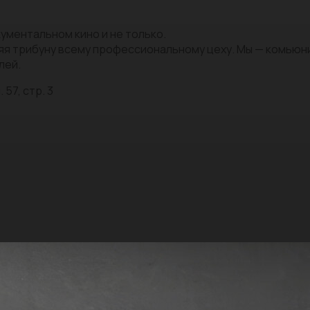
ументальном кино и не только.
яя трибуну всему профессиональному цеху. Мы — комью
лей.
 57, стр. 3