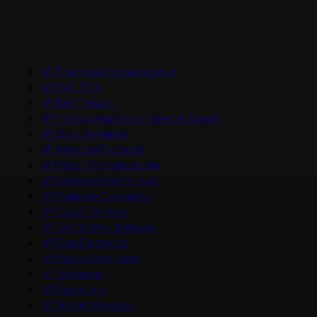
#
Документальное кино
#
НМГ ДОК
#
Фестивали
#
Что мы знаем о планете Земля
#
Цикл Великие
#
Алексей Гуськов
#
Марк Эйдельштейн
#
Никита Кологривый
#
Главные Сериалы
#
Саша Петров
#
Смотреть фильмы
#
Юра Борисов
#
Мария Аронова
#
Трейлер
#
Рецензия
#
После Фишера