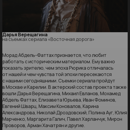
Дарья Верещагина
на съемках сериала «Восточная дорога»
Морад Абдель-Фаттах признается, что любит
работать с историческим материалом. Ему важно
показать зрителю, чем эпоха Рюрика отличалась
от нашей и чем чувства той эпохи пересекаются
с нашими сегодняшними. Съемки сериала пройдут
в Москве и Карелии. В актерский состав проекта также
вошли Дарья Верещагина, Михаил Евланов, Мохамед
Абдель Фаттах, Елизавета Юрьева, Иван Фоминов,
Евгений Шварц, Максим Коновалов, Карина
Александрова, Николай Дроздовский, Полина Ауг, Юлия
Марченко, Маргарита Галич, Павел Харланчук, Мирон
Проворов, Арман Хачатрян и другие.