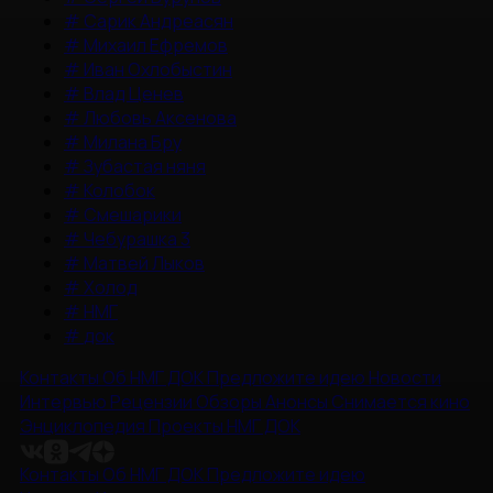
#
Сарик Андреасян
#
Михаил Ефремов
#
Иван Охлобыстин
#
Влад Ценев
#
Любовь Аксенова
#
Милана Бру
#
Зубастая няня
#
Колобок
#
Смешарики
#
Чебурашка 3
#
Матвей Лыков
#
Холод
#
НМГ
#
док
Контакты
Об НМГ ДОК
Предложите идею
Новости
Интервью
Рецензии
Обзоры
Анонсы
Снимается кино
Энциклопедия
Проекты НМГ ДОК
Контакты
Об НМГ ДОК
Предложите идею