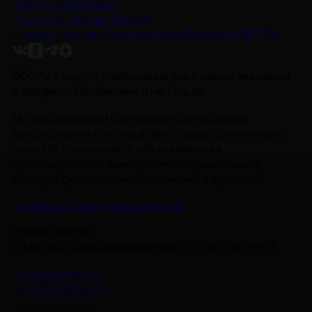
Новости
Интервью
Рецензии
Обзоры
Анонсы
Снимается кино
Энциклопедия
Проекты НМГ ДОК
DOC.ru — индустриальное медиа о самом значимом
в документальном кино и не только.
Мы рассказываем о киноиндустрии в целом,
предоставляя трибуну всему профессиональному
цеху. Мы — комьюнити, объединяющее
производителей, кинокритиков, прокатчиков,
лидеров фестивального движения и зрителей.
Политика Конфиденциальности
115093, Россия,
г. Москва, Партийный переулок, д. 1, корп. 57, стр. 3
info@nmgdoc.ru
+7 (495) 937-6170