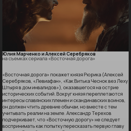
Юлия Марченко и Алексей Серебряков
на съемках сериала «Восточная дорога»
«Восточная дорога» покажет князя Рюрика (Алексей
Серебряков, «Левиафан», «Как Витька Чеснок вез Леху
Штыря в дом инвалидов»), оказавшегося на острие
исторических событий. Вокруг князя переплетаются
интересы славянских племен и скандинавских воинов,
он должен чтить древние обычаи, но вместе с тем
учитывать реалии на земле. Александр Терехов
подчеркивает, что «Восточную дорогу» не следует
воспринимать как попытку пересказать первую главу