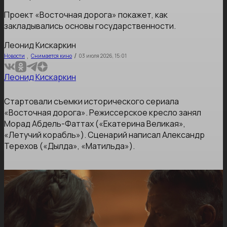
Проект «Восточная дорога» покажет, как
закладывались основы государственности.
Леонид Кискаркин
,
/
Новости
Снимается кино
03 июля 2026, 15:01
Леонид Кискаркин
Стартовали съемки исторического сериала
«Восточная дорога». Режиссерское кресло занял
Морад Абдель-Фаттах («Екатерина Великая»,
«Летучий корабль»). Сценарий написал Александр
Терехов («Дылда», «Матильда»).