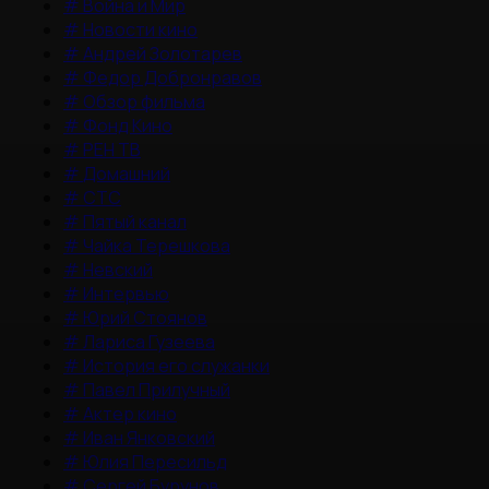
#
Война и Мир
#
Новости кино
#
Андрей Золотарев
#
Федор Добронравов
#
Обзор фильма
#
Фонд Кино
#
РЕН ТВ
#
Домашний
#
СТС
#
Пятый канал
#
Чайка Терешкова
#
Невский
#
Интервью
#
Юрий Стоянов
#
Лариса Гузеева
#
История его служанки
#
Павел Прилучный
#
Актер кино
#
Иван Янковский
#
Юлия Пересильд
#
Сергей Бурунов