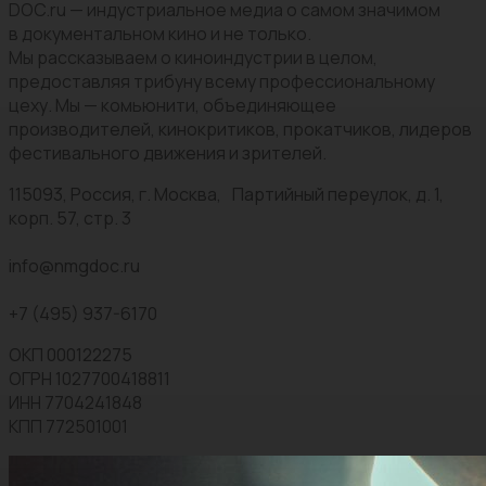
DOC.ru — индустриальное медиа о самом значимом
в документальном кино и не только.
Мы рассказываем о киноиндустрии в целом,
предоставляя трибуну всему профессиональному
цеху. Мы — комьюнити, объединяющее
производителей, кинокритиков, прокатчиков, лидеров
фестивального движения и зрителей.
115093, Россия, г. Москва, Партийный переулок, д. 1,
корп. 57, стр. 3
info@nmgdoc.ru
+7 (495) 937-6170
ОКП 000122275
ОГРН 1027700418811
ИНН 7704241848
КПП 772501001