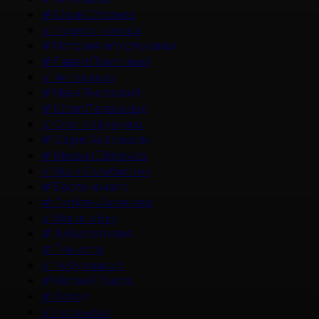
#
Юрий Стоянов
#
Лариса Гузеева
#
История его служанки
#
Павел Прилучный
#
Актер кино
#
Иван Янковский
#
Юлия Пересильд
#
Сергей Бурунов
#
Сарик Андреасян
#
Михаил Ефремов
#
Иван Охлобыстин
#
Баста начало
#
Любовь Аксенова
#
Милана Бру
#
Зубастая няня
#
Три кота
#
Чебурашка 3
#
Матвей Лыков
#
Холод
#
Премьера