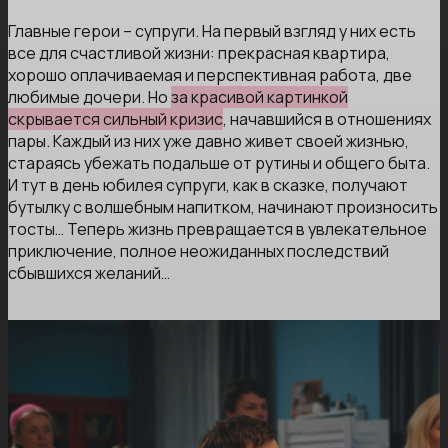
Главные герои – супруги. На первый взгляд у них есть
все для счастливой жизни: прекрасная квартира,
хорошо оплачиваемая и перспективная работа, две
любимые дочери. Но
за красивой картинкой
скрывается сильный кризис
, начавшийся в отношениях
пары. Каждый из них уже давно живет своей жизнью,
стараясь убежать подальше от рутины и общего быта.
И тут в день юбилея супруги, как в сказке, получают
бутылку с волшебным напитком, начинают произносить
тосты… Теперь жизнь превращается в увлекательное
приключение, полное неожиданных последствий
сбывшихся желаний…