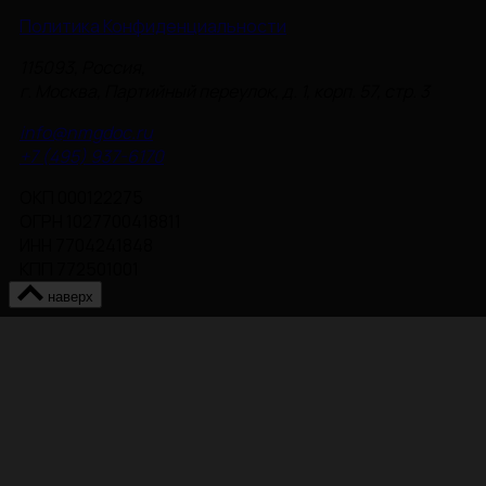
Политика Конфиденциальности
115093, Россия,
г. Москва, Партийный переулок, д. 1, корп. 57, стр. 3
info@nmgdoc.ru
+7 (495) 937-6170
ОКП 000122275
ОГРН 1027700418811
ИНН 7704241848
КПП 772501001
наверх