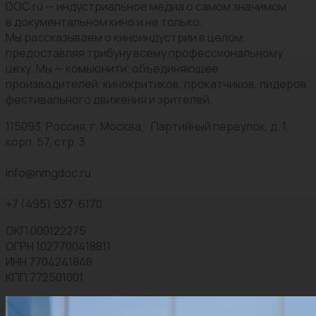
DOC.ru — индустриальное медиа о самом значимом
в документальном кино и не только.
Мы рассказываем о киноиндустрии в целом,
предоставляя трибуну всему профессиональному
цеху. Мы — комьюнити, объединяющее
производителей, кинокритиков, прокатчиков, лидеров
фестивального движения и зрителей.
115093, Россия, г. Москва, Партийный переулок, д. 1,
корп. 57, стр. 3
info@nmgdoc.ru
+7 (495) 937-6170
ОКП 000122275
ОГРН 1027700418811
ИНН 7704241848
КПП 772501001