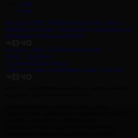
#
НМГ
#
док
Контакты
Об НМГ ДОК
Предложите идею
Новости
Интервью
Рецензии
Обзоры
Анонсы
Снимается кино
Энциклопедия
Проекты НМГ ДОК
Контакты
Об НМГ ДОК
Предложите идею
Новости
Интервью
Рецензии
Обзоры
Анонсы
Снимается кино
Энциклопедия
Проекты НМГ ДОК
DOC.ru — индустриальное медиа о самом значимом
в документальном кино и не только.
Мы рассказываем о киноиндустрии в целом,
предоставляя трибуну всему профессиональному
цеху. Мы — комьюнити, объединяющее
производителей, кинокритиков, прокатчиков,
лидеров фестивального движения и зрителей.