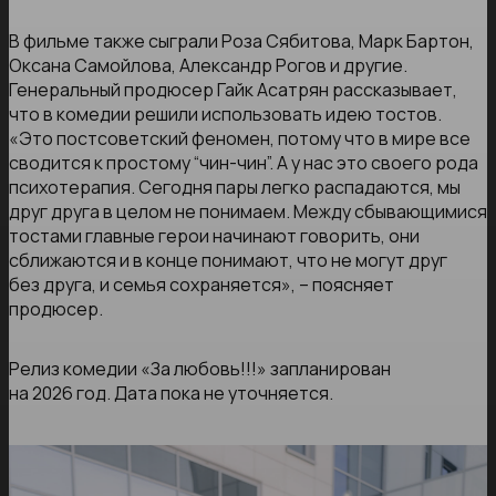
В фильме также сыграли Роза Сябитова, Марк Бартон,
Оксана Самойлова, Александр Рогов и другие.
Генеральный продюсер Гайк Асатрян рассказывает,
что в комедии решили использовать идею тостов.
«Это постсоветский феномен, потому что в мире все
сводится к простому “чин-чин”. А у нас это своего рода
психотерапия. Сегодня пары легко распадаются, мы
друг друга в целом не понимаем. Между сбывающимися
тостами главные герои начинают говорить, они
сближаются и в конце понимают, что не могут друг
без друга, и семья сохраняется», – поясняет
продюсер.
Релиз комедии «За любовь!!!» запланирован
на 2026 год. Дата пока не уточняется.