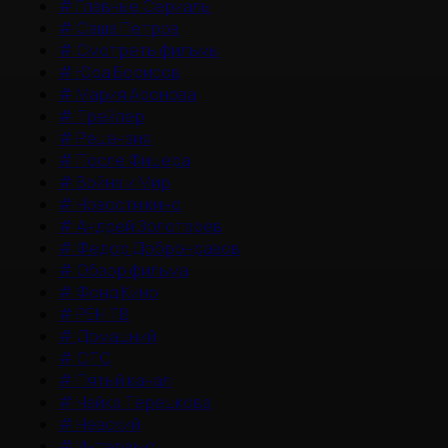
#
Главные Сериалы
#
Саша Петров
#
Смотреть фильмы
#
Юра Борисов
#
Мария Аронова
#
Трейлер
#
Рецензия
#
После Фишера
#
Война и Мир
#
Новости кино
#
Андрей Золотарев
#
Федор Добронравов
#
Обзор фильма
#
Фонд Кино
#
РЕН ТВ
#
Домашний
#
СТС
#
Пятый канал
#
Чайка Терешкова
#
Невский
#
Интервью