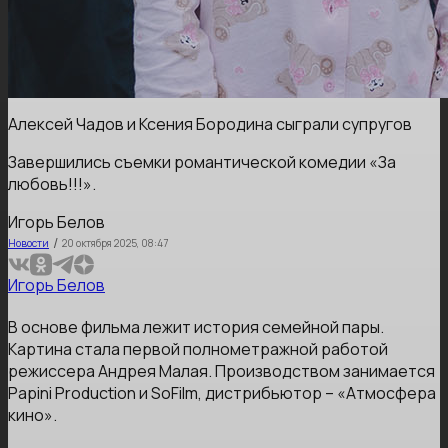
Алексей Чадов и Ксения Бородина сыграли супругов
Завершились съемки романтической комедии «За
любовь!!!».
Игорь Белов
/
Новости
20 октября 2025, 08:47
Игорь Белов
В основе фильма лежит история семейной пары.
Картина стала первой полнометражной работой
режиссера Андрея Малая. Производством занимается
Papini Production и SoFilm, дистрибьютор – «Атмосфера
кино».