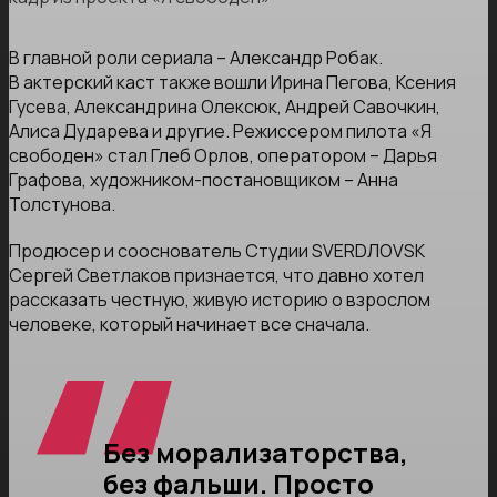
В главной роли сериала – Александр Робак.
В актерский каст также вошли Ирина Пегова, Ксения
Гусева, Александрина Олексюк, Андрей Савочкин,
Алиса Дударева и другие. Режиссером пилота «Я
свободен» стал Глеб Орлов, оператором – Дарья
Графова, художником-постановщиком – Анна
Толстунова.
Продюсер и сооснователь Студии SVERDЛOVSK
Сергей Светлаков признается, что давно хотел
рассказать честную, живую историю о взрослом
человеке, который начинает все сначала.
Без морализаторства,
без фальши. Просто