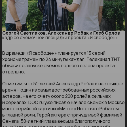
Сергей Светлаков, Александр Робак и Глеб Орлов
кадр со съемочной площадки проекта «Я свободен»
В драмеди «Я свободен» планируется 13 серий
хронометражем по 24 минуты каждая. Телеканал ТНТ
объявит о запуске съемок полного сезона проекта
отдельно.
Отметим, что 51-летний Александр Робак в настоящее
время – один из самых востребованных российских
актеров. На его счету около 200 ролей в фильмах
и сериалах. DОС.ru уже писал о начале съемок в Москве
многосерийной картины «Мистер Ноготь» с Робаком
в главной роли. Герой актера с причудливой фамилией
Семага, 50-летний глава весьма благополучного