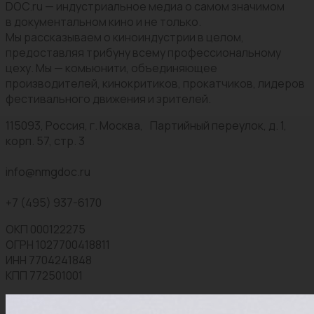
DOC.ru — индустриальное медиа о самом значимом
в документальном кино и не только.
Мы рассказываем о киноиндустрии в целом,
предоставляя трибуну всему профессиональному
цеху. Мы — комьюнити, объединяющее
производителей, кинокритиков, прокатчиков, лидеров
фестивального движения и зрителей.
115093, Россия, г. Москва, Партийный переулок, д. 1,
корп. 57, стр. 3
info@nmgdoc.ru
+7 (495) 937-6170
ОКП 000122275
ОГРН 1027700418811
ИНН 7704241848
КПП 772501001