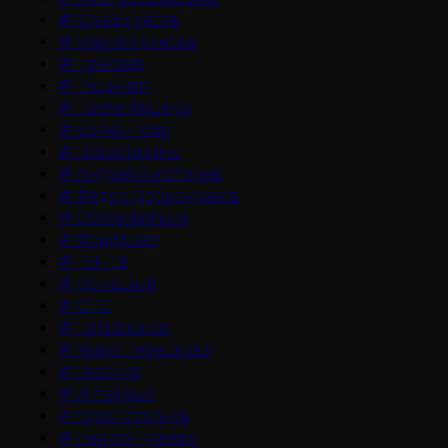
#
Юра Борисов
#
Мария Аронова
#
Трейлер
#
Рецензия
#
После Фишера
#
Война и Мир
#
Новости кино
#
Андрей Золотарев
#
Федор Добронравов
#
Обзор фильма
#
Фонд Кино
#
РЕН ТВ
#
Домашний
#
СТС
#
Пятый канал
#
Чайка Терешкова
#
Невский
#
Интервью
#
Юрий Стоянов
#
Лариса Гузеева