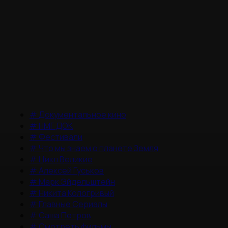
#
Документальное кино
#
НМГ ДОК
#
Фестивали
#
Что мы знаем о планете Земля
#
Цикл Великие
#
Алексей Гуськов
#
Марк Эйдельштейн
#
Никита Кологривый
#
Главные Сериалы
#
Саша Петров
#
Смотреть фильмы