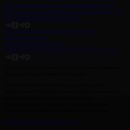
Контакты
Об НМГ ДОК
Предложите идею
Новости
Интервью
Рецензии
Обзоры
Анонсы
Снимается кино
Энциклопедия
Проекты НМГ ДОК
Контакты
Об НМГ ДОК
Предложите идею
Новости
Интервью
Рецензии
Обзоры
Анонсы
Снимается кино
Энциклопедия
Проекты НМГ ДОК
DOC.ru — индустриальное медиа о самом значимом
в документальном кино и не только.
Мы рассказываем о киноиндустрии в целом,
предоставляя трибуну всему профессиональному
цеху. Мы — комьюнити, объединяющее
производителей, кинокритиков, прокатчиков,
лидеров фестивального движения и зрителей.
Политика Конфиденциальности