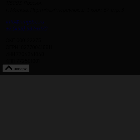
115093, Россия,
г. Москва, Партийный переулок, д. 1, корп. 57, стр. 3
info@nmgdoc.ru
+7 (495) 937-6170
ОКП 000122275
ОГРН 1027700418811
ИНН 7704241848
КПП 772501001
наверх