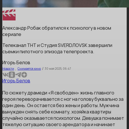
Александр Робак обратился к психологу в новом
сериале
Телеканал ТНТ и Студия SVERDЛOVSK завершили
съемки пилотного эпизода телепроекта.
Игорь Белов
,
/
Новости
Снимается кино
30 мая 2025, 06:47
Игорь Белов
По сюжету драмеди «Я свободен» жизнь главного
героя переворачивается с ног на голову буквально за
один день. Он остается без жены и работы. Мужчина
вынужден снять себе комнату, хозяйка квартиры
случайно оказывается психологом. Девушка понимает
тяжелую ситуацию своего арендатора и начинает