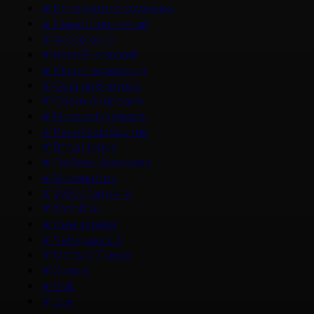
#
История его служанки
#
Павел Прилучный
#
Актер кино
#
Иван Янковский
#
Юлия Пересильд
#
Сергей Бурунов
#
Сарик Андреасян
#
Михаил Ефремов
#
Иван Охлобыстин
#
Влад Ценев
#
Любовь Аксенова
#
Милана Бру
#
Зубастая няня
#
Колобок
#
Смешарики
#
Чебурашка 3
#
Матвей Лыков
#
Холод
#
НМГ
#
док