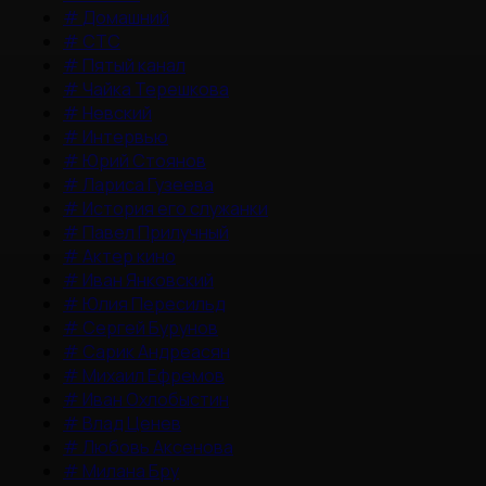
#
Домашний
#
СТС
#
Пятый канал
#
Чайка Терешкова
#
Невский
#
Интервью
#
Юрий Стоянов
#
Лариса Гузеева
#
История его служанки
#
Павел Прилучный
#
Актер кино
#
Иван Янковский
#
Юлия Пересильд
#
Сергей Бурунов
#
Сарик Андреасян
#
Михаил Ефремов
#
Иван Охлобыстин
#
Влад Ценев
#
Любовь Аксенова
#
Милана Бру