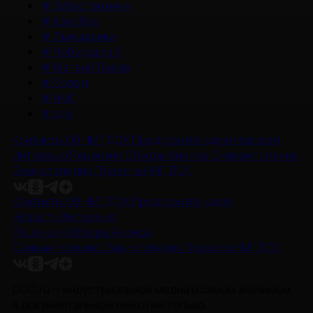
#
Зубастая няня
#
Колобок
#
Смешарики
#
Чебурашка 3
#
Матвей Лыков
#
Холод
#
НМГ
#
док
Контакты
Об НМГ ДОК
Предложите идею
Новости
Интервью
Рецензии
Обзоры
Анонсы
Снимается кино
Энциклопедия
Проекты НМГ ДОК
Контакты
Об НМГ ДОК
Предложите идею
Новости
Интервью
Рецензии
Обзоры
Анонсы
Снимается кино
Энциклопедия
Проекты НМГ ДОК
DOC.ru — индустриальное медиа о самом значимом
в документальном кино и не только.