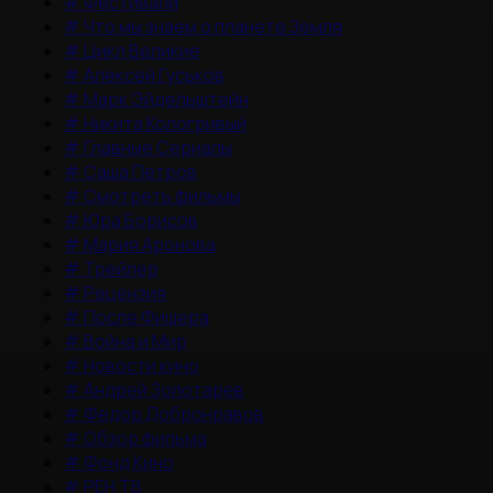
#
Фестивали
#
Что мы знаем о планете Земля
#
Цикл Великие
#
Алексей Гуськов
#
Марк Эйдельштейн
#
Никита Кологривый
#
Главные Сериалы
#
Саша Петров
#
Смотреть фильмы
#
Юра Борисов
#
Мария Аронова
#
Трейлер
#
Рецензия
#
После Фишера
#
Война и Мир
#
Новости кино
#
Андрей Золотарев
#
Федор Добронравов
#
Обзор фильма
#
Фонд Кино
#
РЕН ТВ