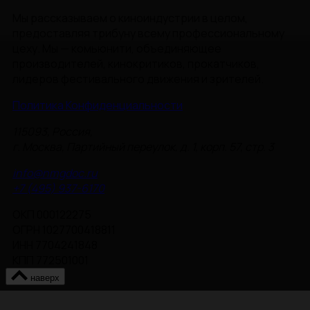
Мы рассказываем о киноиндустрии в целом,
предоставляя трибуну всему профессиональному
цеху. Мы — комьюнити, объединяющее
производителей, кинокритиков, прокатчиков,
лидеров фестивального движения и зрителей.
Политика Конфиденциальности
115093, Россия,
г. Москва, Партийный переулок, д. 1, корп. 57, стр. 3
info@nmgdoc.ru
+7 (495) 937-6170
ОКП 000122275
ОГРН 1027700418811
ИНН 7704241848
КПП 772501001
наверх