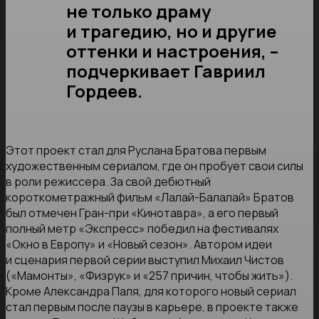
не только драму
и трагедию, но и другие
оттенки и настроения, –
подчеркивает Гавриил
Гордеев.
Этот проект стал для Руслана Братова первым
художественным сериалом, где он пробует свои силы
в роли режиссера. За свой дебютный
короткометражный фильм «Лалай-Балалай» Братов
был отмечен Гран-при «Кинотавра», а его первый
полный метр «Экспресс» победил на фестивалях
«Окно в Европу» и «Новый сезон». Автором идеи
и сценария первой серии выступил Михаил Чистов
(«Мамонты», «Физрук» и «257 причин, чтобы жить»).
Кроме Александра Паля, для которого новый сериал
стал первым после паузы в карьере, в проекте также