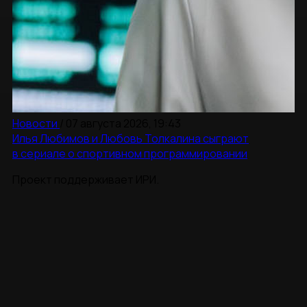
Новости
/
07 августа 2026, 19:43
Илья Любимов и Любовь Толкалина сыграют
в сериале о спортивном программировании
Проект поддерживает ИРИ.