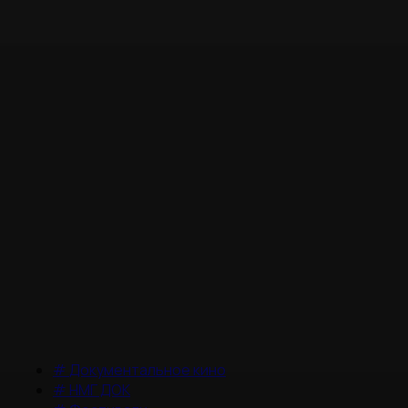
#
Документальное кино
#
НМГ ДОК