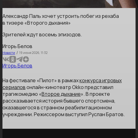
Александр Паль хочет устроить побег из рехаба
в тизере «Второго дыхания»
Зрителей ждут восемь эпизодов.
Игорь Белов
/
Новости
19 июня 2026, 11:32
Игорь Белов
На фестивале «Пилот» в рамках
конкурса игровых
сериалов
онлайн-кинотеатр Okko представил
трагикомедию «
Второе дыхание
». В проекте
рассказывается история бывшего спортсмена,
оказавшегося в странном реабилитационном
учреждении. Режиссером выступил Руслан Братов.