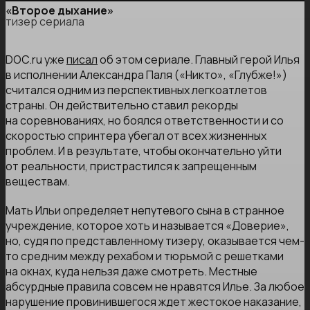
«Второе дыхание»
тизер сериала
DOC.ru уже
писал
об этом сериале. Главный герой Илья
в исполнении Александра Паля («Никто», «Глубже!»)
считался одним из перспективных легкоатлетов
страны. Он действительно ставил рекорды
на соревнованиях, но боялся ответственности и со
скоростью спринтера убегал от всех жизненных
проблем. И в результате, чтобы окончательно уйти
от реальности, пристрастился к запрещенным
веществам.
Мать Ильи определяет непутевого сына в странное
учреждение, которое хоть и называется «Доверие»,
но, судя по представленному тизеру, оказывается чем-
то средним между рехабом и тюрьмой с решетками
на окнах, куда нельзя даже смотреть. Местные
абсурдные правила совсем не нравятся Илье. За любое
нарушение провинившегося ждет жестокое наказание,