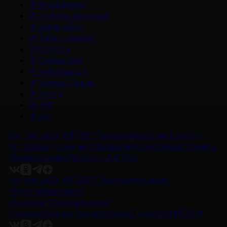
#
Влад Ценев
#
Любовь Аксенова
#
Милана Бру
#
Зубастая няня
#
Колобок
#
Смешарики
#
Чебурашка 3
#
Матвей Лыков
#
Холод
#
НМГ
#
док
Контакты
Об НМГ ДОК
Предложите идею
Новости
Интервью
Рецензии
Обзоры
Анонсы
Снимается кино
Энциклопедия
Проекты НМГ ДОК
Контакты
Об НМГ ДОК
Предложите идею
Новости
Интервью
Рецензии
Обзоры
Анонсы
Снимается кино
Энциклопедия
Проекты НМГ ДОК