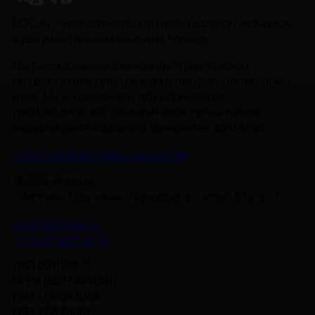
DOC.ru — индустриальное медиа о самом значимом
в документальном кино и не только.
Мы рассказываем о киноиндустрии в целом,
предоставляя трибуну всему профессиональному
цеху. Мы — комьюнити, объединяющее
производителей, кинокритиков, прокатчиков,
лидеров фестивального движения и зрителей.
Политика Конфиденциальности
115093, Россия,
г. Москва, Партийный переулок, д. 1, корп. 57, стр. 3
info@nmgdoc.ru
+7 (495) 937-6170
ОКП 000122275
ОГРН 1027700418811
ИНН 7704241848
КПП 772501001