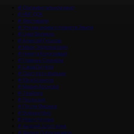
#
Документальное кино
#
НМГ ДОК
#
Фестивали
#
Что мы знаем о планете Земля
#
Цикл Великие
#
Алексей Гуськов
#
Марк Эйдельштейн
#
Никита Кологривый
#
Главные Сериалы
#
Саша Петров
#
Смотреть фильмы
#
Юра Борисов
#
Мария Аронова
#
Трейлер
#
Рецензия
#
После Фишера
#
Война и Мир
#
Новости кино
#
Андрей Золотарев
#
Федор Добронравов