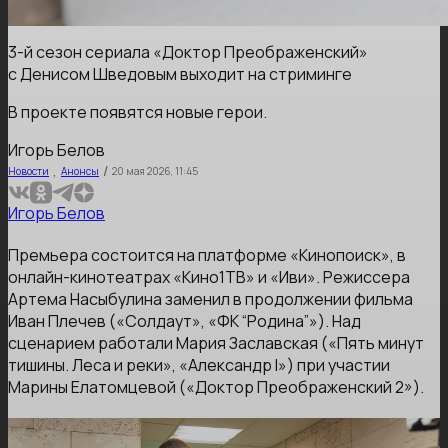
3-й сезон сериала «Доктор Преображенский»
с Денисом Шведовым выходит на стриминге
В проекте появятся новые герои.
Игорь Белов
,
/
Новости
Анонсы
20 мая 2026, 11:45
Игорь Белов
Премьера состоится на платформе «Кинопоиск», в
онлайн-кинотеатрах «Кино1ТВ» и «Иви». Режиссера
Артема Насыбулина заменил в продолжении фильма
Иван Плечев («Солдаут», «ФК “Родина”»). Над
сценарием работали Мария Заславская («Пять минут
тишины. Леса и реки», «Александр I») при участии
Марины Елатомцевой («Доктор Преображенский 2»).