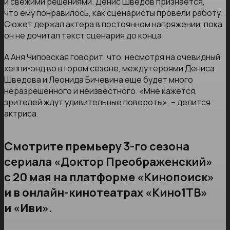
и свежими решениями. Денис Шведов признается,
что ему понравилось, как сценаристы провели работу.
Сюжет держал актера в постоянном напряжении, пока
он не дочитал текст сценария до конца.
А Аня Чиповская говорит, что, несмотря на очевидный
хеппи-энд во втором сезоне, между героями Дениса
Шведова и Леонида Бичевина еще будет много
неразрешенного и неизвестного. «Мне кажется,
зрителей ждут удивительные повороты», – делится
актриса.
Смотрите премьеру 3-го сезона
сериала «Доктор Преображенский»
с 20 мая на платформе «Кинопоиск»
и в онлайн-кинотеатрах «Кино1ТВ»
и «Иви».