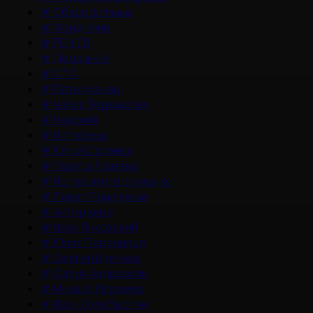
#
Обзор фильма
#
Фонд Кино
#
РЕН ТВ
#
Домашний
#
СТС
#
Пятый канал
#
Чайка Терешкова
#
Невский
#
Интервью
#
Юрий Стоянов
#
Лариса Гузеева
#
История его служанки
#
Павел Прилучный
#
Актер кино
#
Иван Янковский
#
Юлия Пересильд
#
Сергей Бурунов
#
Сарик Андреасян
#
Михаил Ефремов
#
Иван Охлобыстин