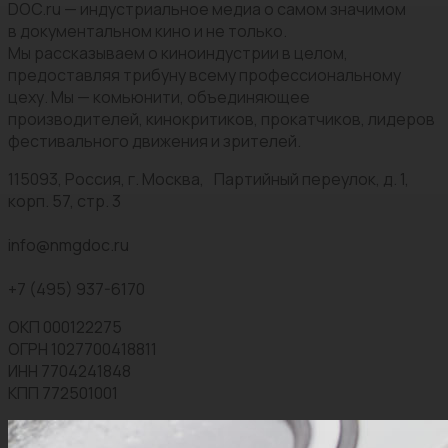
DOC.ru — индустриальное медиа о самом значимом
в документальном кино и не только.
Мы рассказываем о киноиндустрии в целом,
предоставляя трибуну всему профессиональному
цеху. Мы — комьюнити, объединяющее
производителей, кинокритиков, прокатчиков, лидеров
фестивального движения и зрителей.
115093, Россия, г. Москва, Партийный переулок, д. 1,
корп. 57, стр. 3
info@nmgdoc.ru
+7 (495) 937-6170
ОКП 000122275
ОГРН 1027700418811
ИНН 7704241848
КПП 772501001