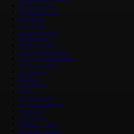
#
Юра Борисов
#
Мария Аронова
#
Трейлер
#
Рецензия
#
После Фишера
#
Война и Мир
#
Новости кино
#
Андрей Золотарев
#
Федор Добронравов
#
Обзор фильма
#
Фонд Кино
#
РЕН ТВ
#
Домашний
#
СТС
#
Пятый канал
#
Чайка Терешкова
#
Невский
#
Интервью
#
Юрий Стоянов
#
Лариса Гузеева