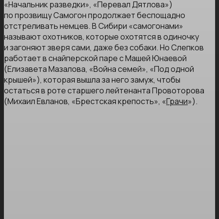
«Начальник разведки», «Перевал Дятлова»)
по прозвищу Самогон продолжает беспощадно
отстреливать немцев. В Сибири «самогонами»
называют охотников, которые охотятся в одиночку
и загоняют зверя сами, даже без собаки. Но Слепков
работает в снайперской паре с Машей Юнаевой
(Елизавета Мазалова, «Война семей», «Под одной
крышей»), которая вышла за него замуж, чтобы
остаться в роте старшего лейтенанта Провоторова
(Михаил Евланов, «Брестская крепость», «
Грачи
»).