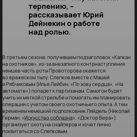
терпению, –
рассказывает Юрий
Дейнекин о работе
над ролью.
В третьем сезоне, получившем подзаголовок «Капкан
на охотников», из-за внезапного контрнаступления
немцев часть роты Провоторова окажется
во вражеском тылу. Слепков вместе с Машей
и Рябчиковым (Илья Лейбин, «По зову сердца», «На
автомате») попадет к партизанам. Самогон будет
учить их меткой стрельбе и помогать им планировать
операции с учетом своего охотничьего опыта. А тем
временем немецкий подполковник Ляйдель (Николай
Герман, «
Искусство соблазна
», «Доктор Вера»)
организует охоту на снайперов и хочет лично
поквитаться со Слепковым.