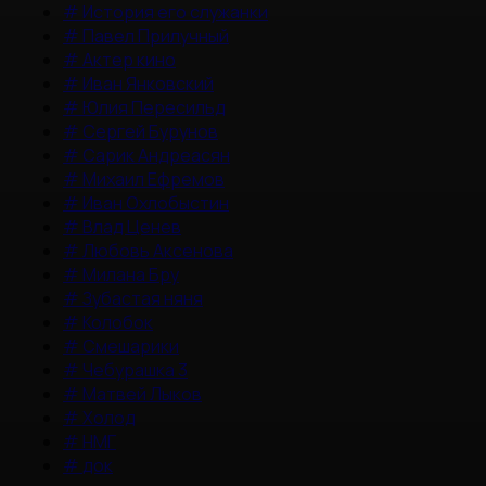
#
История его служанки
#
Павел Прилучный
#
Актер кино
#
Иван Янковский
#
Юлия Пересильд
#
Сергей Бурунов
#
Сарик Андреасян
#
Михаил Ефремов
#
Иван Охлобыстин
#
Влад Ценев
#
Любовь Аксенова
#
Милана Бру
#
Зубастая няня
#
Колобок
#
Смешарики
#
Чебурашка 3
#
Матвей Лыков
#
Холод
#
НМГ
#
док