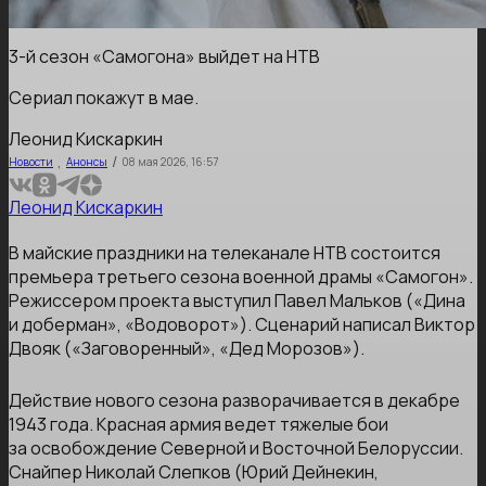
3-й сезон «Самогона» выйдет на НТВ
Сериал покажут в мае.
Леонид Кискаркин
,
/
Новости
Анонсы
08 мая 2026, 16:57
Леонид Кискаркин
В майские праздники на телеканале НТВ состоится
премьера третьего сезона военной драмы «Самогон».
Режиссером проекта выступил Павел Мальков («Дина
и доберман», «Водоворот»). Сценарий написал Виктор
Двояк («Заговоренный», «Дед Морозов»).
Действие нового сезона разворачивается в декабре
1943 года. Красная армия ведет тяжелые бои
за освобождение Северной и Восточной Белоруссии.
Снайпер Николай Слепков (Юрий Дейнекин,